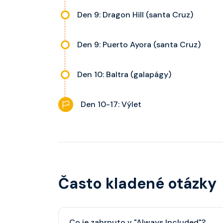
Den 9: Dragon Hill (santa Cruz)
Den 9: Puerto Ayora (santa Cruz)
Den 10: Baltra (galapágy)
Den 10-17: Výlet
Často kladené otázky
Co je zahrnuto v "Always Included"?