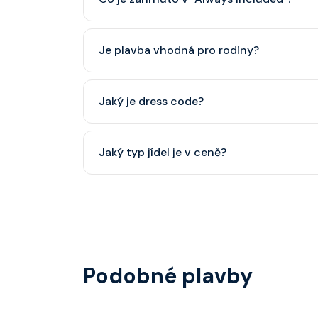
Classic nápojový balíček (možný upgrade na P
Je plavba vhodná pro rodiny?
Celebrity Cruises je zaměřena spíše na dospěl
Jaký je dress code?
dětský klub (od 3 let).
Přes den pohodlné oblečení. Večer smart cas
Jaký typ jídel je v ceně?
smoking.
Hlavní restaurace, rautová restaurace, kavárna
steakhouse) za příplatek.
Podobné plavby