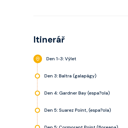
Itinerář
Den 1-3: Výlet
Den 3: Baltra (galapágy)
Den 4: Gardner Bay (espa?ola)
Den 5: Suarez Point, (espa?ola)
Den 5: Cormorant Point (floreana)