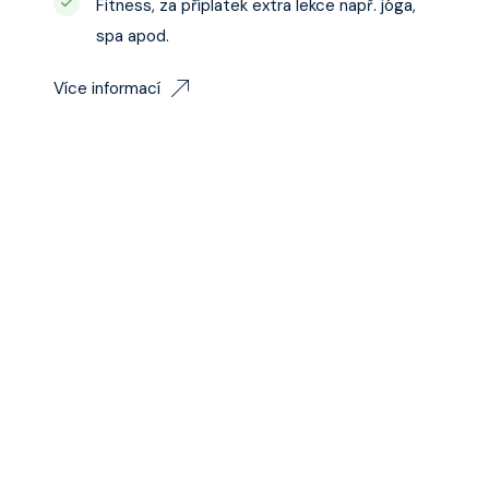
Fitness, za příplatek extra lekce např. jóga,
spa apod.
Více informací