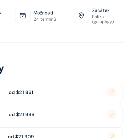
Začátek
y
Možnosti
Baltra
24 termínů
(galapágy)
y
od $21 861
od $21 999
od $21 909