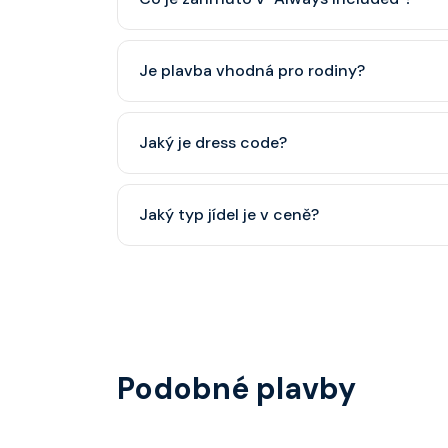
Classic nápojový balíček (možný upgrade na P
Je plavba vhodná pro rodiny?
Celebrity Cruises je zaměřena spíše na dospěl
Jaký je dress code?
dětský klub (od 3 let).
Přes den pohodlné oblečení. Večer smart cas
Jaký typ jídel je v ceně?
smoking.
Hlavní restaurace, rautová restaurace, kavárna
steakhouse) za příplatek.
Podobné plavby