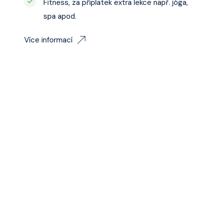
Fitness, za příplatek extra lekce např. jóga,
spa apod.
Více informací