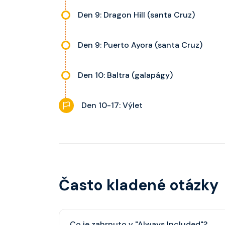
Den 9: Dragon Hill (santa Cruz)
Den 9: Puerto Ayora (santa Cruz)
Den 10: Baltra (galapágy)
Den 10-17: Výlet
Často kladené otázky
Co je zahrnuto v "Always Included"?