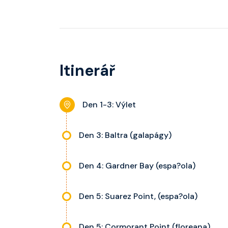
Itinerář
Den 1-3: Výlet
Den 3: Baltra (galapágy)
Den 4: Gardner Bay (espa?ola)
Den 5: Suarez Point, (espa?ola)
Den 5: Cormorant Point (floreana)