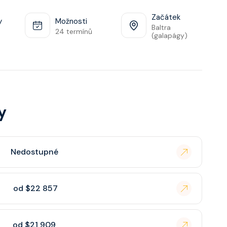
Začátek
y
Možnosti
Baltra
24 termínů
(galapágy)
y
Nedostupné
od $22 857
od $21 909