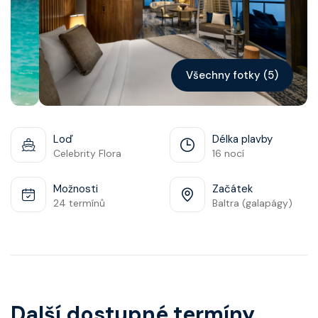
Kontakt
Vyhledat plavbu
Všechny fotky (5)
Loď
Délka plavby
Celebrity Flora
16 nocí
Možnosti
Začátek
24 termínů
Baltra (galapágy)
Další dostupné termíny