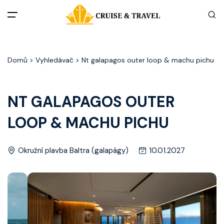
Menu
Domů
> Vyhledávač > Nt galapagos outer loop & machu pichu
Akční nabídky
Destinace
NT GALAPAGOS OUTER
LOOP & MACHU PICHU
Zážitky z plaveb
Užitečné informace
Okružní plavba Baltra (galapágy)
10.01.2027
Často kladené otázky
Články