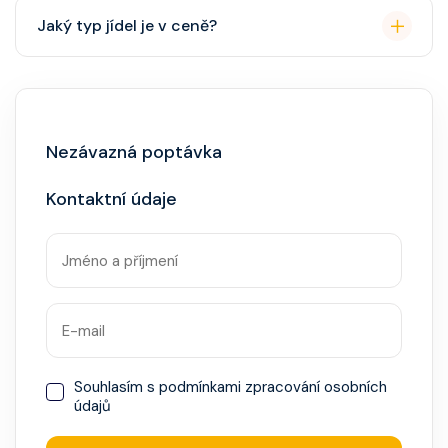
Přes den pohodlné oblečení. Večer smart casual,
Jaký typ jídel je v ceně?
někdy "Evening Chic" – doporučeno, ale není nutný
smoking.
Hlavní restaurace, rautová restaurace, kavárna, burger
bar – vše v ceně. Speciality (např. sushi, steakhouse)
za příplatek.
Nezávazná poptávka
Kontaktní údaje
Souhlasím s
podmínkami zpracování osobních
údajů