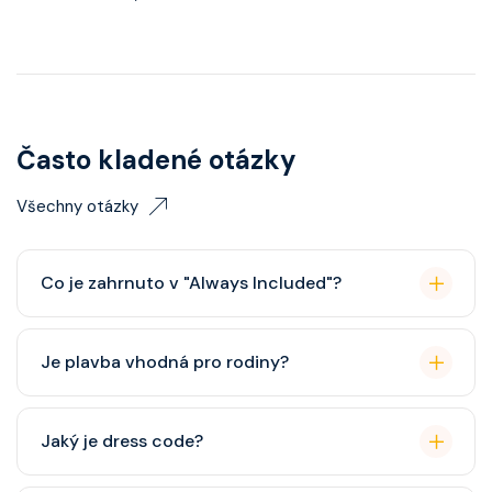
Často kladené otázky
Všechny otázky
Co je zahrnuto v "Always Included"?
Classic nápojový balíček (možný upgrade na Premium
Je plavba vhodná pro rodiny?
balíček), základní Wi-Fi.
Celebrity Cruises je zaměřena spíše na dospělé
Jaký je dress code?
cestovatele, ale děti jsou vítány. K dispozici je dětský
klub (od 3 let).