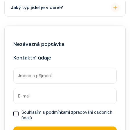
Přes den pohodlné oblečení. Večer smart casual,
Jaký typ jídel je v ceně?
někdy "Evening Chic" – doporučeno, ale není nutný
smoking.
Hlavní restaurace, rautová restaurace, kavárna, burger
bar – vše v ceně. Speciality (např. sushi, steakhouse)
za příplatek.
Nezávazná poptávka
Kontaktní údaje
Souhlasím s
podmínkami zpracování osobních
údajů