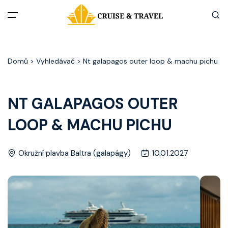
Menu
Domů
> Vyhledávač > Nt galapagos outer loop & machu pichu
Akční nabídky
Destinace
NT GALAPAGOS OUTER
LOOP & MACHU PICHU
Zážitky z plaveb
Užitečné informace
Okružní plavba Baltra (galapágy)
10.01.2027
Často kladené otázky
Články