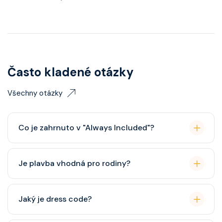
Často kladené otázky
Všechny otázky
Co je zahrnuto v "Always Included"?
Classic nápojový balíček (možný upgrade na Premium
Je plavba vhodná pro rodiny?
balíček), základní Wi-Fi.
Celebrity Cruises je zaměřena spíše na dospělé
Jaký je dress code?
cestovatele, ale děti jsou vítány. K dispozici je dětský
klub (od 3 let).