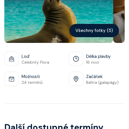
Kontakt
Vyhledat plavbu
Všechny fotky (5)
Loď
Délka plavby
Celebrity Flora
16 nocí
Možnosti
Začátek
24 termínů
Baltra (galapágy)
Další dostupné termíny