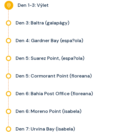
noční stolky, trezor a balkon s
Den 1-3: Výlet
výhledem, velikost kajuty a balkonu
se liší dle kategorie kajuty.
Den 3: Baltra (galapágy)
Den 4: Gardner Bay (espa?ola)
Den 5: Suarez Point, (espa?ola)
Den 5: Cormorant Point (floreana)
Den 6: Bahia Post Office (floreana)
Den 6: Moreno Point (isabela)
Den 7: Urvina Bay (isabela)