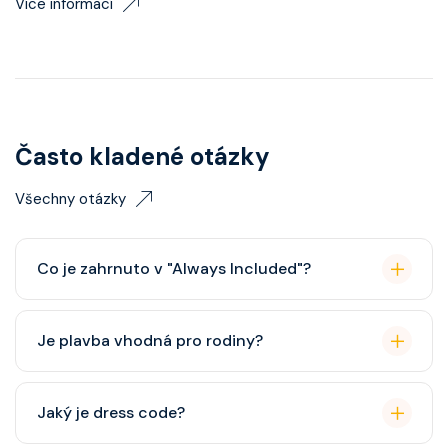
Více informací
Často kladené otázky
Všechny otázky
Co je zahrnuto v "Always Included"?
Classic nápojový balíček (možný upgrade na Premium
Je plavba vhodná pro rodiny?
balíček), základní Wi-Fi.
Celebrity Cruises je zaměřena spíše na dospělé
Jaký je dress code?
cestovatele, ale děti jsou vítány. K dispozici je dětský
klub (od 3 let).