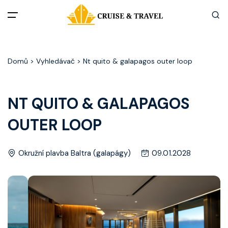
Menu
Domů
> Vyhledávač > Nt quito & galapagos outer loop
Akční nabídky
Destinace
NT QUITO & GALAPAGOS
OUTER LOOP
Zážitky z plaveb
Užitečné informace
Okružní plavba Baltra (galapágy)
09.01.2028
Často kladené otázky
Články