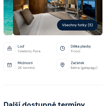
Kontakt
Vyhledat plavbu
Všechny fotky (5)
Loď
Délka plavby
Celebrity Flora
11 nocí
Možnosti
Začátek
26 termínů
Baltra (galapágy)
Další dostupné termíny