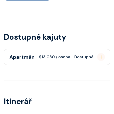
Dostupné kajuty
Apartmán
$13 030 / osoba
Dostupné
Apartmán s balkonem poskytuje
pohovku či více ložnicí podle
kategorie, fén, soukromou
koupelnu se sprchou, šatnu,
Itinerář
nastavitelnou klimatizaci,
interaktivní TV, rádio, telefon,