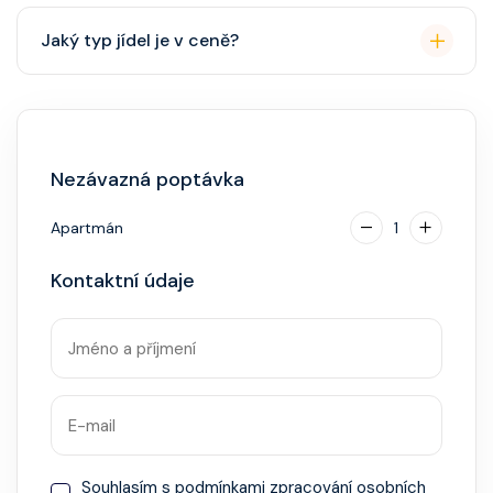
Přes den pohodlné oblečení. Večer smart casual,
Jaký typ jídel je v ceně?
někdy "Evening Chic" – doporučeno, ale není nutný
smoking.
Hlavní restaurace, rautová restaurace, kavárna, burger
bar – vše v ceně. Speciality (např. sushi, steakhouse)
za příplatek.
Nezávazná poptávka
Apartmán
1
Kontaktní údaje
Souhlasím s
podmínkami zpracování osobních