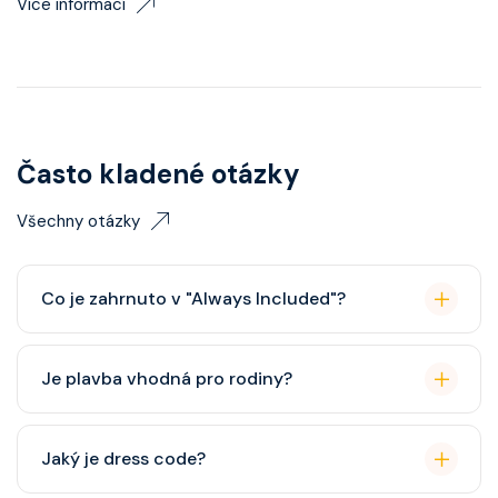
Více informací
Často kladené otázky
Všechny otázky
Co je zahrnuto v "Always Included"?
Classic nápojový balíček (možný upgrade na Premium
Je plavba vhodná pro rodiny?
balíček), základní Wi-Fi.
Celebrity Cruises je zaměřena spíše na dospělé
Jaký je dress code?
cestovatele, ale děti jsou vítány. K dispozici je dětský
klub (od 3 let).