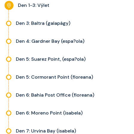
noční stolky, trezor a balkon s
Den 1-3: Výlet
výhledem, velikost kajuty a balkonu
se liší dle kategorie kajuty.
Den 3: Baltra (galapágy)
Den 4: Gardner Bay (espa?ola)
Den 5: Suarez Point, (espa?ola)
Den 5: Cormorant Point (floreana)
Den 6: Bahia Post Office (floreana)
Den 6: Moreno Point (isabela)
Den 7: Urvina Bay (isabela)