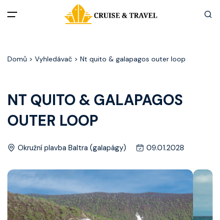
Menu
Domů
> Vyhledávač > Nt quito & galapagos outer loop
Akční nabídky
Destinace
NT QUITO & GALAPAGOS
OUTER LOOP
Zážitky z plaveb
Užitečné informace
Okružní plavba Baltra (galapágy)
09.01.2028
Často kladené otázky
Články