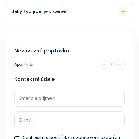
Přes den pohodlné oblečení. Večer smart casual,
Jaký typ jídel je v ceně?
někdy "Evening Chic" – doporučeno, ale není nutný
smoking.
Hlavní restaurace, rautová restaurace, kavárna, burger
bar – vše v ceně. Speciality (např. sushi, steakhouse)
za příplatek.
Nezávazná poptávka
Apartmán
1
Kontaktní údaje
Souhlasím s
podmínkami zpracování osobních