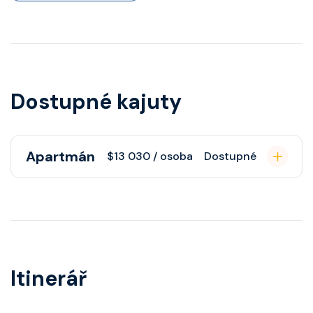
Dostupné kajuty
Apartmán
$13 030 / osoba
Dostupné
Apartmán s balkonem poskytuje
pohovku či více ložnicí podle
kategorie, fén, soukromou
koupelnu se sprchou, šatnu,
Itinerář
nastavitelnou klimatizaci,
interaktivní TV, rádio, telefon,