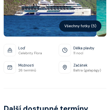
Kontakt
Vyhledat plavbu
Všechny fotky (5)
Loď
Délka plavby
Celebrity Flora
11 nocí
Možnosti
Začátek
26 termínů
Baltra (galapágy)
Další dostupné termíny