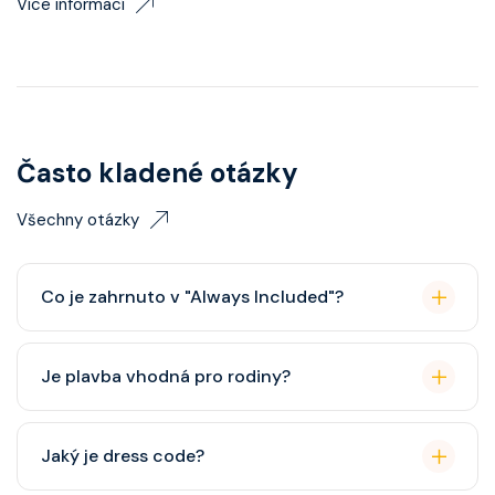
Více informací
Často kladené otázky
Všechny otázky
Co je zahrnuto v "Always Included"?
Classic nápojový balíček (možný upgrade na Premium
Je plavba vhodná pro rodiny?
balíček), základní Wi-Fi.
Celebrity Cruises je zaměřena spíše na dospělé
Jaký je dress code?
cestovatele, ale děti jsou vítány. K dispozici je dětský
klub (od 3 let).