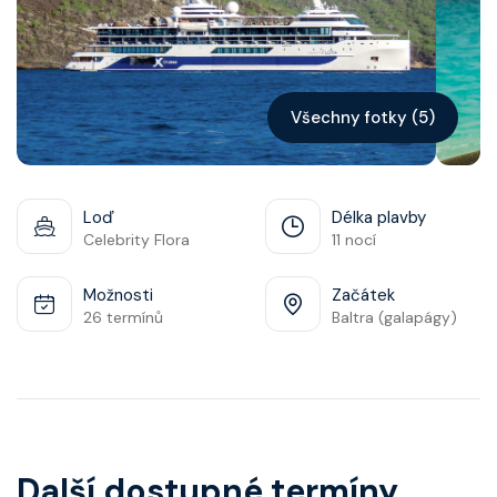
Kontakt
Vyhledat plavbu
Všechny fotky (5)
Loď
Délka plavby
Celebrity Flora
11 nocí
Možnosti
Začátek
26 termínů
Baltra (galapágy)
Další dostupné termíny