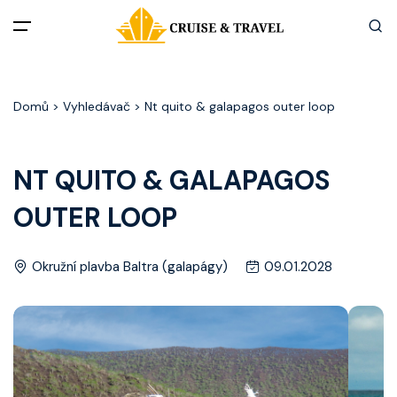
Menu
Domů
> Vyhledávač > Nt quito & galapagos outer loop
Akční nabídky
Destinace
NT QUITO & GALAPAGOS
OUTER LOOP
Zážitky z plaveb
Užitečné informace
Okružní plavba Baltra (galapágy)
09.01.2028
Často kladené otázky
Články