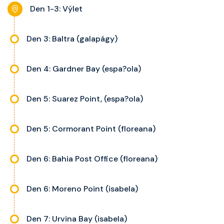
noční stolky, trezor a balkon s
Den 1-3: Výlet
výhledem, velikost kajuty a balkonu
se liší dle kategorie kajuty.
Den 3: Baltra (galapágy)
Den 4: Gardner Bay (espa?ola)
Den 5: Suarez Point, (espa?ola)
Den 5: Cormorant Point (floreana)
Den 6: Bahia Post Office (floreana)
Den 6: Moreno Point (isabela)
Den 7: Urvina Bay (isabela)