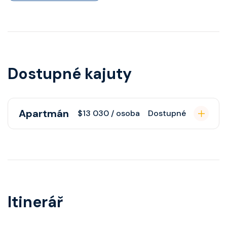
Dostupné kajuty
Apartmán
$13 030 / osoba
Dostupné
Apartmán s balkonem poskytuje
pohovku či více ložnicí podle
kategorie, fén, soukromou
koupelnu se sprchou, šatnu,
Itinerář
nastavitelnou klimatizaci,
interaktivní TV, rádio, telefon,