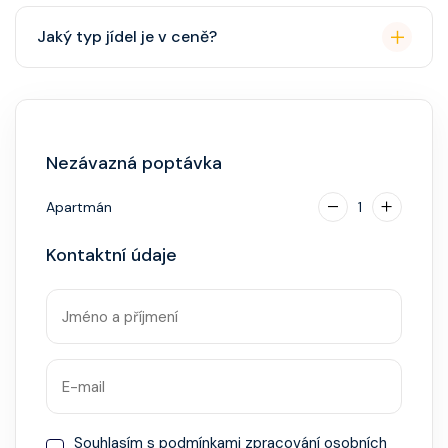
Přes den pohodlné oblečení. Večer smart casual,
Jaký typ jídel je v ceně?
někdy "Evening Chic" – doporučeno, ale není nutný
smoking.
Hlavní restaurace, rautová restaurace, kavárna, burger
bar – vše v ceně. Speciality (např. sushi, steakhouse)
za příplatek.
Nezávazná poptávka
Apartmán
1
Kontaktní údaje
Souhlasím s
podmínkami zpracování osobních