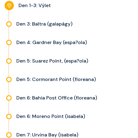
noční stolky, trezor a balkon s
Den 1-3: Výlet
výhledem, velikost kajuty a balkonu
se liší dle kategorie kajuty.
Den 3: Baltra (galapágy)
Den 4: Gardner Bay (espa?ola)
Den 5: Suarez Point, (espa?ola)
Den 5: Cormorant Point (floreana)
Den 6: Bahia Post Office (floreana)
Den 6: Moreno Point (isabela)
Den 7: Urvina Bay (isabela)