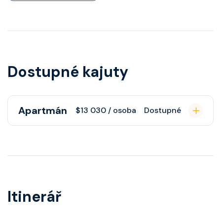
Dostupné kajuty
Apartmán
$13 030 / osoba
Dostupné
Apartmán s balkonem poskytuje
pohovku či více ložnicí podle
kategorie, fén, soukromou
koupelnu se sprchou, šatnu,
Itinerář
nastavitelnou klimatizaci,
interaktivní TV, rádio, telefon,