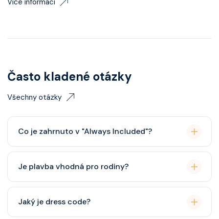
Více informací
Často kladené otázky
Všechny otázky
Co je zahrnuto v "Always Included"?
Classic nápojový balíček (možný upgrade na Premium
Je plavba vhodná pro rodiny?
balíček), základní Wi-Fi.
Celebrity Cruises je zaměřena spíše na dospělé
Jaký je dress code?
cestovatele, ale děti jsou vítány. K dispozici je dětský
klub (od 3 let).