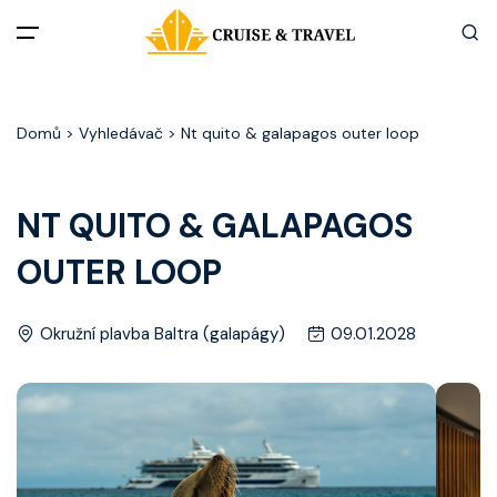
Menu
Domů
> Vyhledávač > Nt quito & galapagos outer loop
Akční nabídky
Destinace
NT QUITO & GALAPAGOS
OUTER LOOP
Zážitky z plaveb
Užitečné informace
Okružní plavba Baltra (galapágy)
09.01.2028
Často kladené otázky
Články