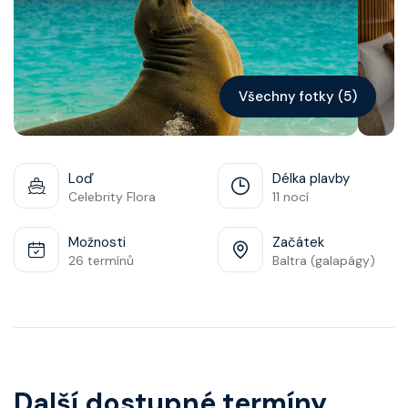
Kontakt
Vyhledat plavbu
Všechny fotky (5)
Loď
Délka plavby
Celebrity Flora
11 nocí
Možnosti
Začátek
26 termínů
Baltra (galapágy)
Další dostupné termíny