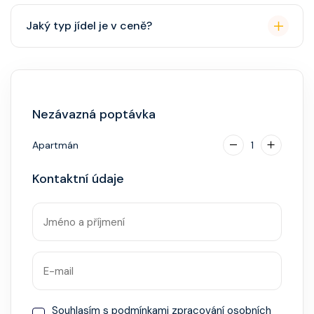
Přes den pohodlné oblečení. Večer smart casual,
Jaký typ jídel je v ceně?
někdy "Evening Chic" – doporučeno, ale není nutný
smoking.
Hlavní restaurace, rautová restaurace, kavárna, burger
bar – vše v ceně. Speciality (např. sushi, steakhouse)
za příplatek.
Nezávazná poptávka
Apartmán
1
Kontaktní údaje
Souhlasím s
podmínkami zpracování osobních