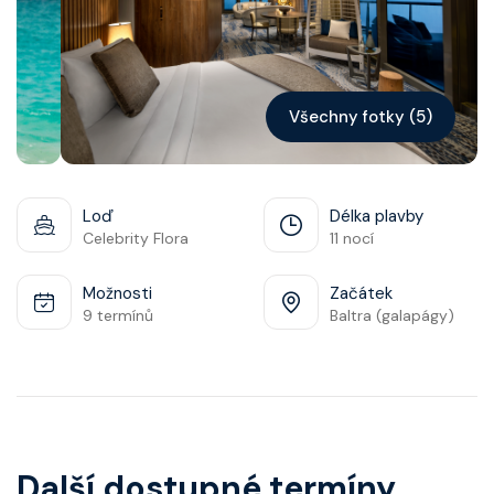
Kontakt
Vyhledat plavbu
Všechny fotky (5)
Loď
Délka plavby
Celebrity Flora
11 nocí
Možnosti
Začátek
9 termínů
Baltra (galapágy)
Další dostupné termíny