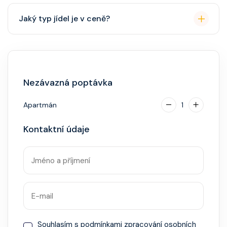
Přes den pohodlné oblečení. Večer smart casual,
Jaký typ jídel je v ceně?
někdy "Evening Chic" – doporučeno, ale není nutný
smoking.
Hlavní restaurace, rautová restaurace, kavárna, burger
bar – vše v ceně. Speciality (např. sushi, steakhouse)
za příplatek.
Nezávazná poptávka
Apartmán
1
Kontaktní údaje
Souhlasím s
podmínkami zpracování osobních