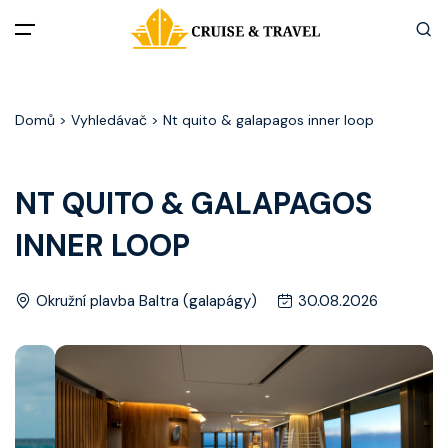
Menu
Domů
> Vyhledávač > Nt quito & galapagos inner loop
Akční nabídky
Destinace
NT QUITO & GALAPAGOS
INNER LOOP
Zážitky z plaveb
Užitečné informace
Okružní plavba Baltra (galapágy)
30.08.2026
Často kladené otázky
Články