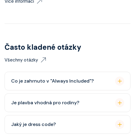
Více informací
Často kladené otázky
Všechny otázky
Co je zahrnuto v "Always Included"?
Classic nápojový balíček (možný upgrade na Premium
Je plavba vhodná pro rodiny?
balíček), základní Wi-Fi.
Celebrity Cruises je zaměřena spíše na dospělé
Jaký je dress code?
cestovatele, ale děti jsou vítány. K dispozici je dětský
klub (od 3 let).