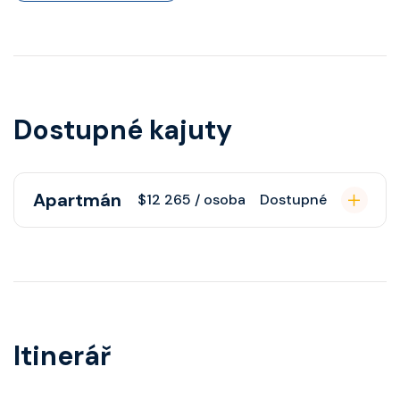
Dostupné kajuty
Apartmán
$12 265 / osoba
Dostupné
Apartmán s balkonem poskytuje
pohovku či více ložnicí podle
kategorie, fén, soukromou
koupelnu se sprchou, šatnu,
Itinerář
nastavitelnou klimatizaci,
interaktivní TV, rádio, telefon,