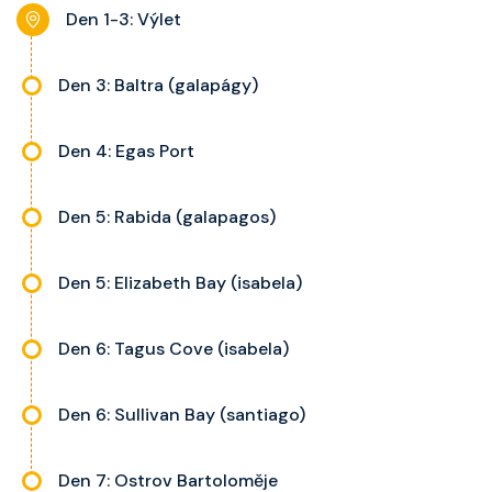
noční stolky, trezor a balkon s
Den 1-3: Výlet
výhledem, velikost kajuty a balkonu
se liší dle kategorie kajuty.
Den 3: Baltra (galapágy)
Den 4: Egas Port
Den 5: Rabida (galapagos)
Den 5: Elizabeth Bay (isabela)
Den 6: Tagus Cove (isabela)
Den 6: Sullivan Bay (santiago)
Den 7: Ostrov Bartoloměje