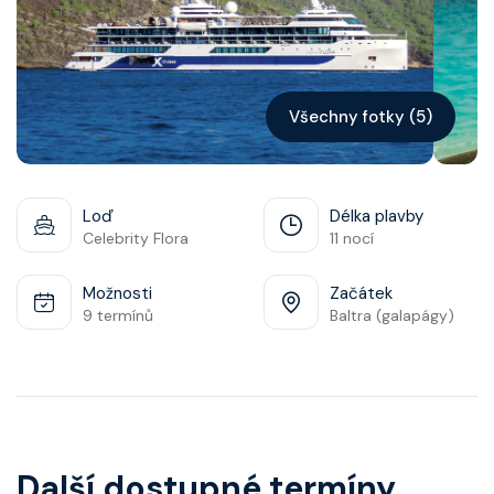
Kontakt
Vyhledat plavbu
Všechny fotky (5)
Loď
Délka plavby
Celebrity Flora
11 nocí
Možnosti
Začátek
9 termínů
Baltra (galapágy)
Další dostupné termíny