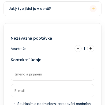
Přes den pohodlné oblečení. Večer smart casual,
Jaký typ jídel je v ceně?
někdy "Evening Chic" – doporučeno, ale není nutný
smoking.
Hlavní restaurace, rautová restaurace, kavárna, burger
bar – vše v ceně. Speciality (např. sushi, steakhouse)
za příplatek.
Nezávazná poptávka
Apartmán
1
Kontaktní údaje
Souhlasím s
podmínkami zpracování osobních