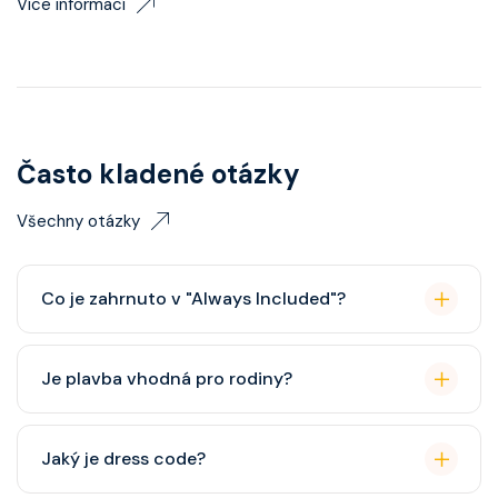
Více informací
Často kladené otázky
Všechny otázky
Co je zahrnuto v "Always Included"?
Classic nápojový balíček (možný upgrade na Premium
Je plavba vhodná pro rodiny?
balíček), základní Wi-Fi.
Celebrity Cruises je zaměřena spíše na dospělé
Jaký je dress code?
cestovatele, ale děti jsou vítány. K dispozici je dětský
klub (od 3 let).