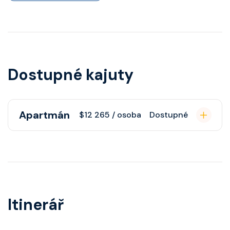
Dostupné kajuty
Apartmán
$12 265 / osoba
Dostupné
Apartmán s balkonem poskytuje
pohovku či více ložnicí podle
kategorie, fén, soukromou
koupelnu se sprchou, šatnu,
Itinerář
nastavitelnou klimatizaci,
interaktivní TV, rádio, telefon,