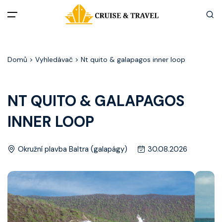
Menu
Domů
> Vyhledávač > Nt quito & galapagos inner loop
Akční nabídky
Destinace
NT QUITO & GALAPAGOS
INNER LOOP
Zážitky z plaveb
Užitečné informace
Okružní plavba Baltra (galapágy)
30.08.2026
Často kladené otázky
Články