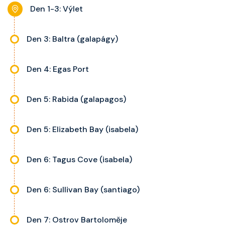
noční stolky, trezor a balkon s
Den 1-3: Výlet
výhledem, velikost kajuty a balkonu
se liší dle kategorie kajuty.
Den 3: Baltra (galapágy)
Den 4: Egas Port
Den 5: Rabida (galapagos)
Den 5: Elizabeth Bay (isabela)
Den 6: Tagus Cove (isabela)
Den 6: Sullivan Bay (santiago)
Den 7: Ostrov Bartoloměje