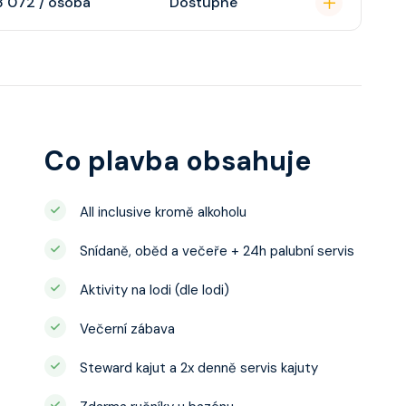
3 072 / osoba
Dostupné
ce ložnicí podle
u, šatnu,
o, telefon, noční
juty a balkonu se liší
Co plavba obsahuje
All inclusive kromě alkoholu
Snídaně, oběd a večeře + 24h palubní servis
Aktivity na lodi (dle lodi)
Večerní zábava
Steward kajut a 2x denně servis kajuty