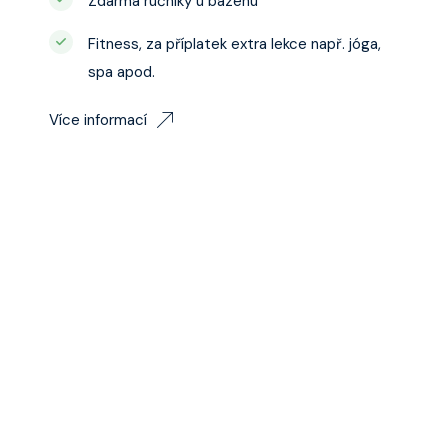
Zdarma ručníky u bazénu
Fitness, za příplatek extra lekce např. jóga,
spa apod.
Více informací