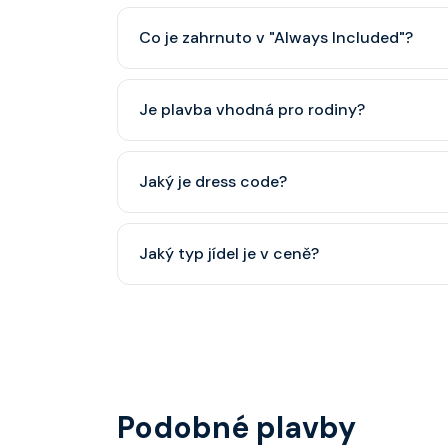
Co je zahrnuto v "Always Included"?
Classic nápojový balíček (možný upgrade na P
Je plavba vhodná pro rodiny?
Celebrity Cruises je zaměřena spíše na dospěl
Jaký je dress code?
dětský klub (od 3 let).
Přes den pohodlné oblečení. Večer smart cas
Jaký typ jídel je v ceně?
smoking.
Hlavní restaurace, rautová restaurace, kavárna
steakhouse) za příplatek.
Podobné plavby