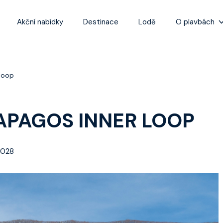
Akční nabídky
Destinace
Lodě
O plavbách
Zážitky z plaveb
Užitečné informa
 loop
Často kladené ot
Tipy na nejlepší 
APAGOS INNER LOOP
2028