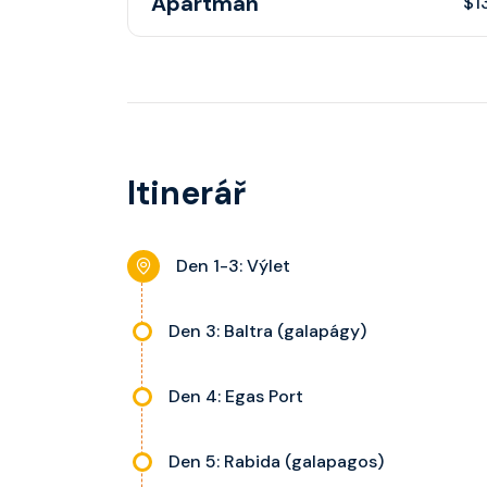
Apartmán
$1
Apartmán s balkonem poskytuje pohovku či ví
kategorie, fén, soukromou koupelnu se sprcho
nastavitelnou klimatizaci, interaktivní TV, rádi
stolky, trezor a balkon s výhledem, velikost ka
Itinerář
dle kategorie kajuty.
Den 1-3: Výlet
Den 3: Baltra (galapágy)
Den 4: Egas Port
Den 5: Rabida (galapagos)