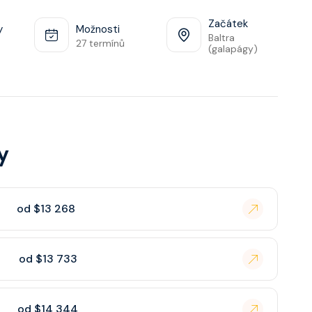
Začátek
y
Možnosti
Baltra
27 termínů
(galapágy)
y
od $13 268
od $13 733
od $14 344