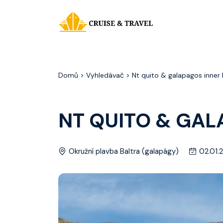
Domů
> Vyhledávač > Nt quito & galapagos inner
NT QUITO & GAL
Okružní plavba Baltra (galapágy)
02.01.