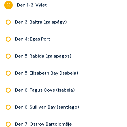
noční stolky, trezor a balkon s
Den 1-3: Výlet
výhledem, velikost kajuty a balkonu
se liší dle kategorie kajuty.
Den 3: Baltra (galapágy)
Den 4: Egas Port
Den 5: Rabida (galapagos)
Den 5: Elizabeth Bay (isabela)
Den 6: Tagus Cove (isabela)
Den 6: Sullivan Bay (santiago)
Den 7: Ostrov Bartoloměje