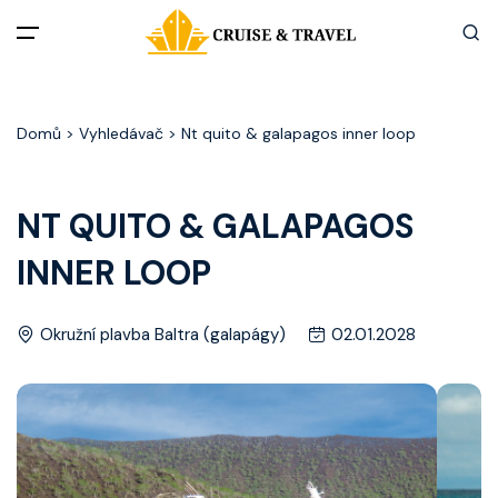
Menu
Domů
> Vyhledávač > Nt quito & galapagos inner loop
Akční nabídky
Destinace
NT QUITO & GALAPAGOS
INNER LOOP
Zážitky z plaveb
Užitečné informace
Okružní plavba Baltra (galapágy)
02.01.2028
Často kladené otázky
Články