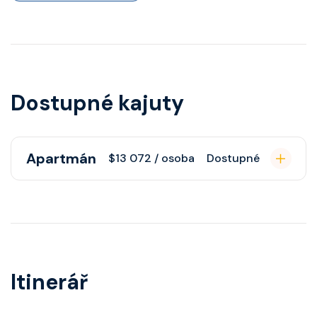
Dostupné kajuty
Apartmán
$13 072 / osoba
Dostupné
Apartmán s balkonem poskytuje
pohovku či více ložnicí podle
kategorie, fén, soukromou
koupelnu se sprchou, šatnu,
Itinerář
nastavitelnou klimatizaci,
interaktivní TV, rádio, telefon,