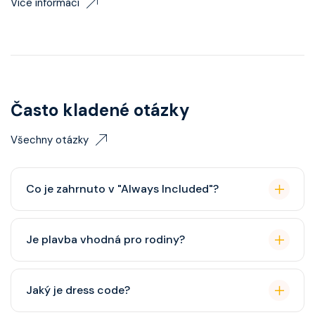
Více informací
Často kladené otázky
Všechny otázky
Co je zahrnuto v "Always Included"?
Classic nápojový balíček (možný upgrade na Premium
Je plavba vhodná pro rodiny?
balíček), základní Wi-Fi.
Celebrity Cruises je zaměřena spíše na dospělé
Jaký je dress code?
cestovatele, ale děti jsou vítány. K dispozici je dětský
klub (od 3 let).