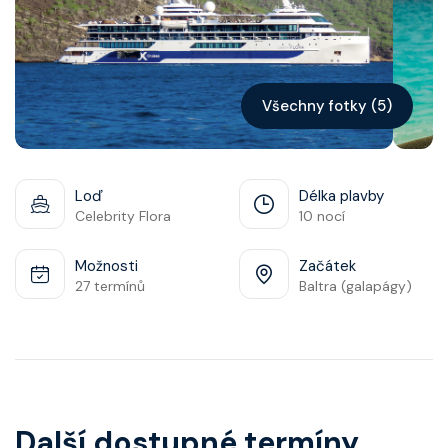
Kontakt
Vyhledat plavbu
Všechny fotky (5)
Loď
Délka plavby
Celebrity Flora
10 nocí
Možnosti
Začátek
27 termínů
Baltra (galapágy)
Další dostupné termíny