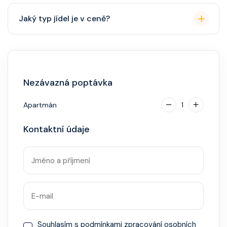
Přes den pohodlné oblečení. Večer smart casual,
Jaký typ jídel je v ceně?
někdy "Evening Chic" – doporučeno, ale není nutný
smoking.
Hlavní restaurace, rautová restaurace, kavárna, burger
bar – vše v ceně. Speciality (např. sushi, steakhouse)
za příplatek.
Nezávazná poptávka
Apartmán
1
Kontaktní údaje
Souhlasím s
podmínkami zpracování osobních