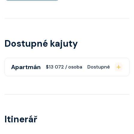
Dostupné kajuty
Apartmán
$13 072 / osoba
Dostupné
Apartmán s balkonem poskytuje
pohovku či více ložnicí podle
kategorie, fén, soukromou
koupelnu se sprchou, šatnu,
Itinerář
nastavitelnou klimatizaci,
interaktivní TV, rádio, telefon,