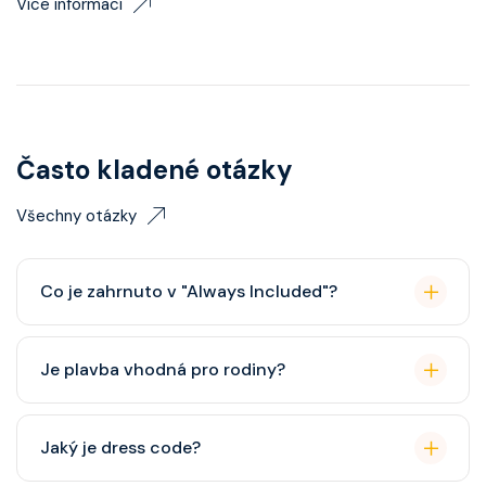
Více informací
Často kladené otázky
Všechny otázky
Co je zahrnuto v "Always Included"?
Classic nápojový balíček (možný upgrade na Premium
Je plavba vhodná pro rodiny?
balíček), základní Wi-Fi.
Celebrity Cruises je zaměřena spíše na dospělé
Jaký je dress code?
cestovatele, ale děti jsou vítány. K dispozici je dětský
klub (od 3 let).