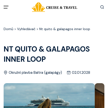
Menu
Domů
> Vyhledávač > Nt quito & galapagos inner loop
Akční nabídky
Destinace
NT QUITO & GALAPAGOS
INNER LOOP
Zážitky z plaveb
Užitečné informace
Okružní plavba Baltra (galapágy)
02.01.2028
Často kladené otázky
Články