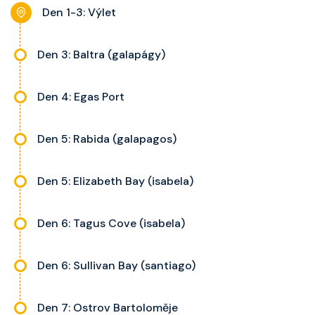
noční stolky, trezor a balkon s
Den 1-3: Výlet
výhledem, velikost kajuty a balkonu
se liší dle kategorie kajuty.
Den 3: Baltra (galapágy)
Den 4: Egas Port
Den 5: Rabida (galapagos)
Den 5: Elizabeth Bay (isabela)
Den 6: Tagus Cove (isabela)
Den 6: Sullivan Bay (santiago)
Den 7: Ostrov Bartoloměje