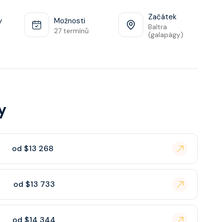
Začátek
y
Možnosti
Baltra
27 termínů
(galapágy)
y
od $13 268
od $13 733
od $14 344