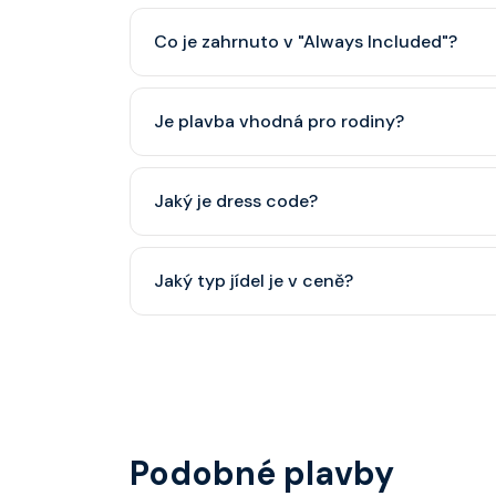
Co je zahrnuto v "Always Included"?
Classic nápojový balíček (možný upgrade na P
Je plavba vhodná pro rodiny?
Celebrity Cruises je zaměřena spíše na dospěl
Jaký je dress code?
dětský klub (od 3 let).
Přes den pohodlné oblečení. Večer smart cas
Jaký typ jídel je v ceně?
smoking.
Hlavní restaurace, rautová restaurace, kavárna
steakhouse) za příplatek.
Podobné plavby