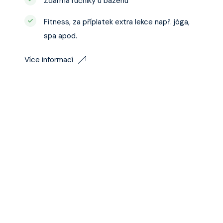
Zdarma ručníky u bazénu
Fitness, za příplatek extra lekce např. jóga,
spa apod.
Více informací