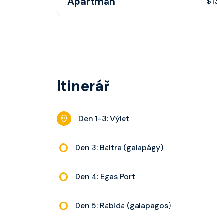
Apartmán
$1
Apartmán s balkonem poskytuje pohovku či ví
kategorie, fén, soukromou koupelnu se sprcho
nastavitelnou klimatizaci, interaktivní TV, rádi
stolky, trezor a balkon s výhledem, velikost ka
Itinerář
dle kategorie kajuty.
Den 1-3: Výlet
Den 3: Baltra (galapágy)
Den 4: Egas Port
Den 5: Rabida (galapagos)