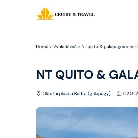
Domů
> Vyhledávač > Nt quito & galapagos inner
NT QUITO & GAL
Okružní plavba Baltra (galapágy)
02.01.