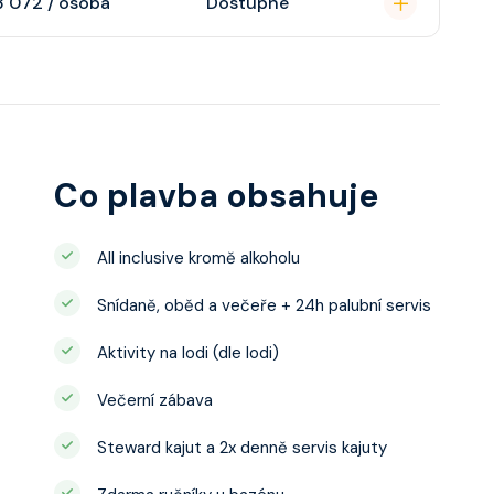
3 072 / osoba
Dostupné
ce ložnicí podle
u, šatnu,
o, telefon, noční
juty a balkonu se liší
Co plavba obsahuje
All inclusive kromě alkoholu
Snídaně, oběd a večeře + 24h palubní servis
Aktivity na lodi (dle lodi)
Večerní zábava
Steward kajut a 2x denně servis kajuty