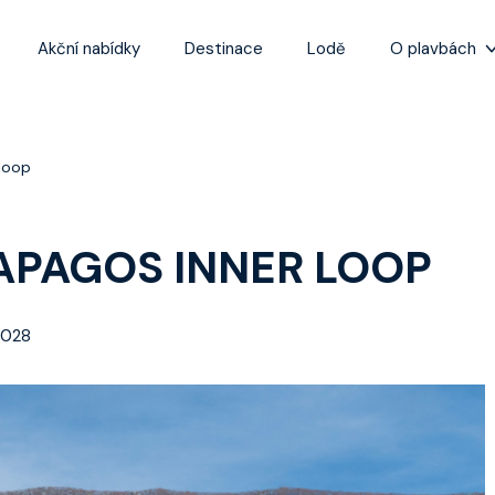
Akční nabídky
Destinace
Lodě
O plavbách
Zážitky z plaveb
Užitečné informa
 loop
Často kladené ot
Tipy na nejlepší 
APAGOS INNER LOOP
2028