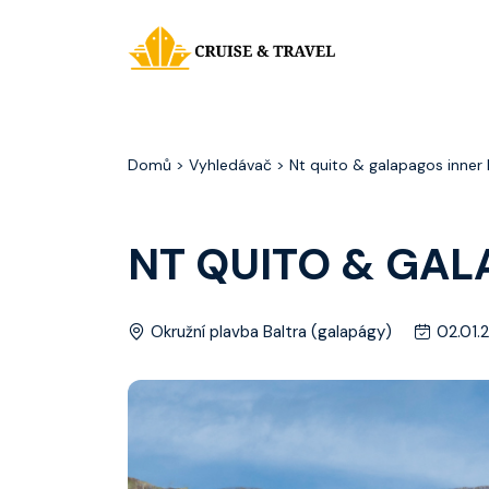
Domů
> Vyhledávač > Nt quito & galapagos inner
NT QUITO & GAL
Okružní plavba Baltra (galapágy)
02.01.