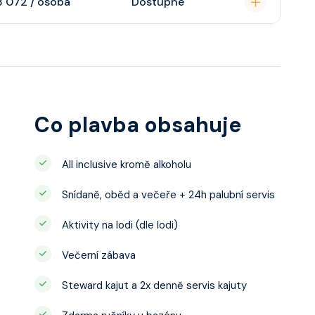
3 072 / osoba
Dostupné
ce ložnicí podle
u, šatnu,
o, telefon, noční
juty a balkonu se liší
Co plavba obsahuje
All inclusive kromě alkoholu
Snídaně, oběd a večeře + 24h palubní servis
Aktivity na lodi (dle lodi)
Večerní zábava
Steward kajut a 2x denně servis kajuty