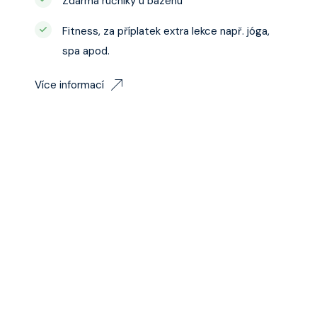
Zdarma ručníky u bazénu
Fitness, za příplatek extra lekce např. jóga,
spa apod.
Více informací