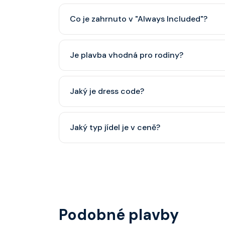
Co je zahrnuto v "Always Included"?
Classic nápojový balíček (možný upgrade na P
Je plavba vhodná pro rodiny?
Celebrity Cruises je zaměřena spíše na dospěl
Jaký je dress code?
dětský klub (od 3 let).
Přes den pohodlné oblečení. Večer smart cas
Jaký typ jídel je v ceně?
smoking.
Hlavní restaurace, rautová restaurace, kavárna
steakhouse) za příplatek.
Podobné plavby