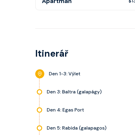
Apartmán
$1
Apartmán s balkonem poskytuje pohovku či ví
kategorie, fén, soukromou koupelnu se sprcho
nastavitelnou klimatizaci, interaktivní TV, rádi
stolky, trezor a balkon s výhledem, velikost ka
Itinerář
dle kategorie kajuty.
Den 1-3: Výlet
Den 3: Baltra (galapágy)
Den 4: Egas Port
Den 5: Rabida (galapagos)