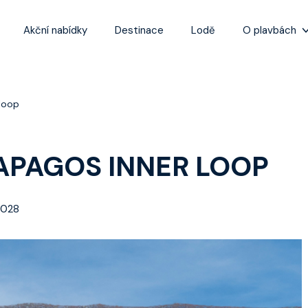
Akční nabídky
Destinace
Lodě
O plavbách
Zážitky z plaveb
Užitečné informa
 loop
Často kladené ot
Tipy na nejlepší 
APAGOS INNER LOOP
2028