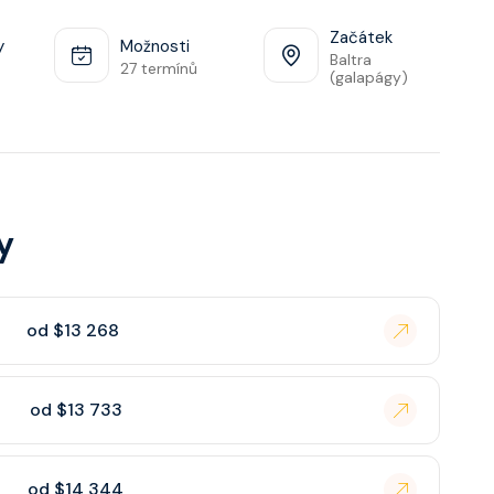
Začátek
y
Možnosti
Baltra
27 termínů
(galapágy)
y
od $13 268
od $13 733
od $14 344