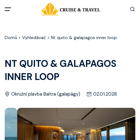
Menu
Domů
> Vyhledávač > Nt quito & galapagos inner loop
Akční nabídky
Destinace
NT QUITO & GALAPAGOS
INNER LOOP
Zážitky z plaveb
Užitečné informace
Okružní plavba Baltra (galapágy)
02.01.2028
Často kladené otázky
Články