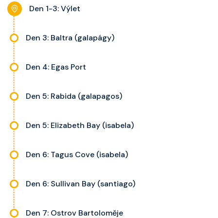
noční stolky, trezor a balkon s
Den 1-3: Výlet
výhledem, velikost kajuty a balkonu
se liší dle kategorie kajuty.
Den 3: Baltra (galapágy)
Den 4: Egas Port
Den 5: Rabida (galapagos)
Den 5: Elizabeth Bay (isabela)
Den 6: Tagus Cove (isabela)
Den 6: Sullivan Bay (santiago)
Den 7: Ostrov Bartoloměje