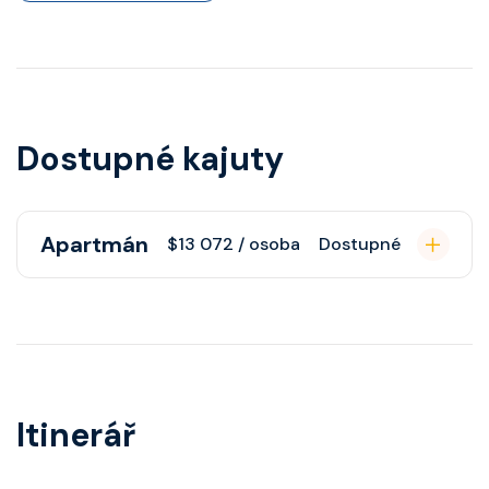
Dostupné kajuty
Apartmán
$13 072 / osoba
Dostupné
Apartmán s balkonem poskytuje
pohovku či více ložnicí podle
kategorie, fén, soukromou
koupelnu se sprchou, šatnu,
Itinerář
nastavitelnou klimatizaci,
interaktivní TV, rádio, telefon,