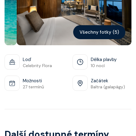
Kontakt
Vyhledat plavbu
Všechny fotky (5)
Loď
Délka plavby
Celebrity Flora
10 nocí
Možnosti
Začátek
27 termínů
Baltra (galapágy)
Další dostupné termíny