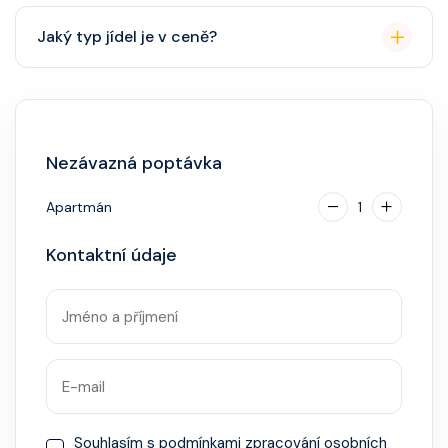
Přes den pohodlné oblečení. Večer smart casual,
Jaký typ jídel je v ceně?
někdy "Evening Chic" – doporučeno, ale není nutný
smoking.
Hlavní restaurace, rautová restaurace, kavárna, burger
bar – vše v ceně. Speciality (např. sushi, steakhouse)
za příplatek.
Nezávazná poptávka
Apartmán
1
Kontaktní údaje
Souhlasím s
podmínkami zpracování osobních