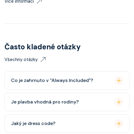
Více informací
Často kladené otázky
Všechny otázky
Co je zahrnuto v "Always Included"?
Classic nápojový balíček (možný upgrade na Premium
Je plavba vhodná pro rodiny?
balíček), základní Wi-Fi.
Celebrity Cruises je zaměřena spíše na dospělé
Jaký je dress code?
cestovatele, ale děti jsou vítány. K dispozici je dětský
klub (od 3 let).