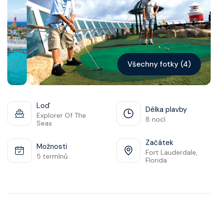
Kontakt
Vyhledat plavbu
Všechny fotky (4)
Loď
Délka plavby
Explorer Of The
8 nocí
Seas
Začátek
Možnosti
Fort Lauderdale,
5 termínů
Florida