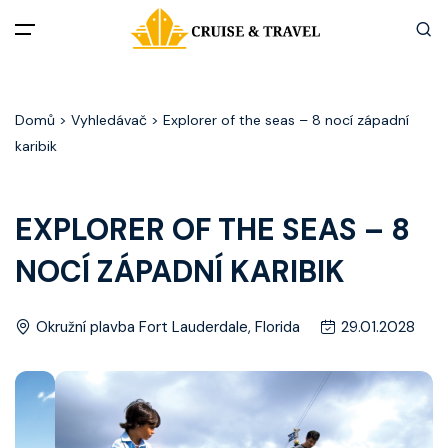
Menu
Domů
> Vyhledávač > Explorer of the seas – 8 nocí západní
Akční nabídky
karibik
Destinace
EXPLORER OF THE SEAS – 8
Zážitky z plaveb
NOCÍ ZÁPADNÍ KARIBIK
Užitečné informace
Okružní plavba Fort Lauderdale, Florida
29.01.2028
Často kladené otázky
Články