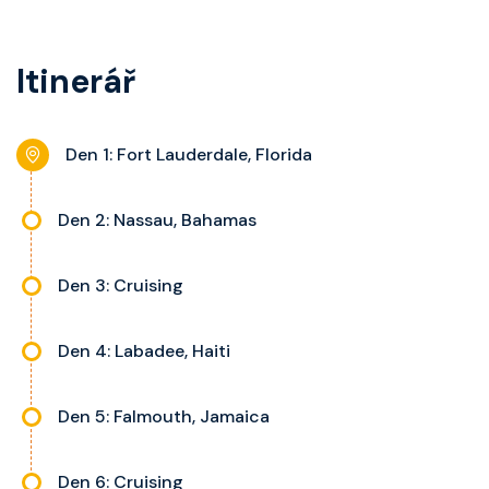
kategorie, fén, soukromou
balkon s výhledem, velikost kajuty
koupelnu se sprchou, šatnu,
a balkonu se liší dle kategorie
Itinerář
nastavitelnou klimatizaci,
kajuty.
interaktivní TV, rádio, telefon,
noční stolky, trezor a balkon s
Den 1: Fort Lauderdale, Florida
výhledem, velikost kajuty a balkonu
se liší dle kategorie kajuty.
Den 2: Nassau, Bahamas
Den 3: Cruising
Den 4: Labadee, Haiti
Den 5: Falmouth, Jamaica
Den 6: Cruising