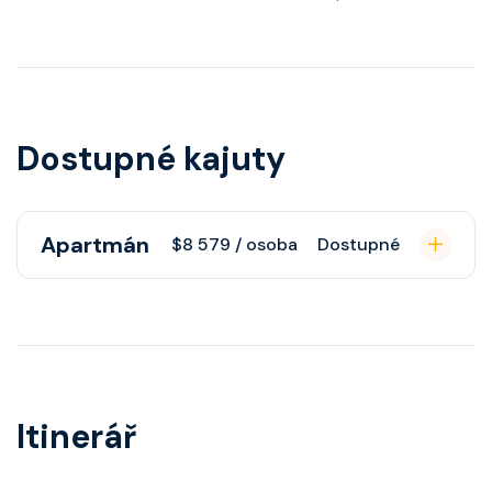
Dostupné kajuty
Apartmán
$8 579 / osoba
Dostupné
Apartmán s balkonem poskytuje
pohovku či více ložnicí podle
kategorie, fén, soukromou
koupelnu se sprchou, šatnu,
Itinerář
nastavitelnou klimatizaci,
interaktivní TV, rádio, telefon,