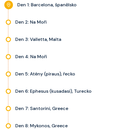
noční stolky, trezor a balkon s
Den 1: Barcelona, španělsko
výhledem, velikost kajuty a balkonu
se liší dle kategorie kajuty.
Den 2: Na Moři
Den 3: Valletta, Malta
Den 4: Na Moři
Den 5: Atény (piraus), řecko
Den 6: Ephesus (kusadasi), Turecko
Den 7: Santorini, Greece
Den 8: Mykonos, Greece