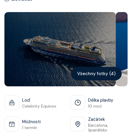
Kontakt
Vyhledat plavbu
Všechny fotky (4)
Loď
Délka plavby
Celebrity Equinox
10 nocí
Začátek
Možnosti
Barcelona,
1 termín
španělsko