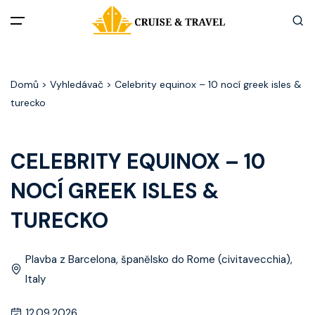
Menu
Domů
> Vyhledávač > Celebrity equinox – 10 nocí greek isles &
Akční nabídky
turecko
Destinace
CELEBRITY EQUINOX – 10
Zážitky z plaveb
NOCÍ GREEK ISLES &
Užitečné informace
TURECKO
Často kladené otázky
Plavba z Barcelona, španělsko do Rome (civitavecchia),
Italy
Články
12.09.2026