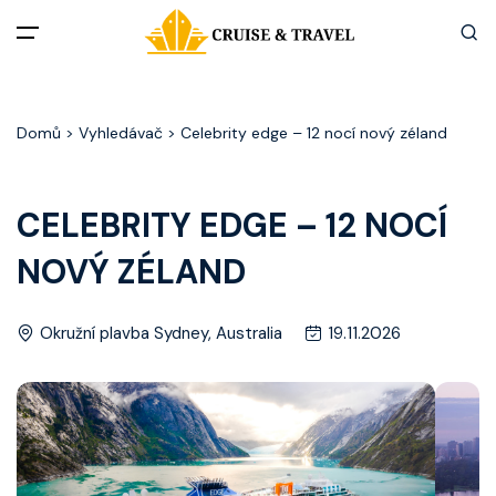
Menu
Domů
> Vyhledávač > Celebrity edge – 12 nocí nový zéland
Akční nabídky
Destinace
CELEBRITY EDGE – 12 NOCÍ
NOVÝ ZÉLAND
Zážitky z plaveb
Užitečné informace
Okružní plavba Sydney, Australia
19.11.2026
Často kladené otázky
Články