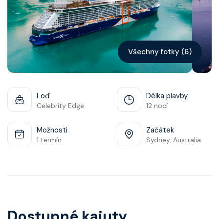
Kontakt
Vyhledat plavbu
Všechny fotky (6)
Loď
Délka plavby
Celebrity Edge
12 nocí
Možnosti
Začátek
1 termín
Sydney, Australia
Dostupné kajuty