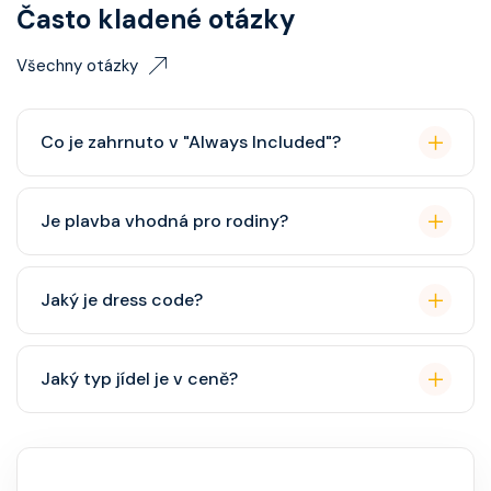
Často kladené otázky
Všechny otázky
Co je zahrnuto v "Always Included"?
Classic nápojový balíček (možný upgrade na Premium
Je plavba vhodná pro rodiny?
balíček), základní Wi-Fi.
Celebrity Cruises je zaměřena spíše na dospělé
Jaký je dress code?
cestovatele, ale děti jsou vítány. K dispozici je dětský
klub (od 3 let).
Přes den pohodlné oblečení. Večer smart casual,
Jaký typ jídel je v ceně?
někdy "Evening Chic" – doporučeno, ale není nutný
smoking.
Hlavní restaurace, rautová restaurace, kavárna, burger
bar – vše v ceně. Speciality (např. sushi, steakhouse)