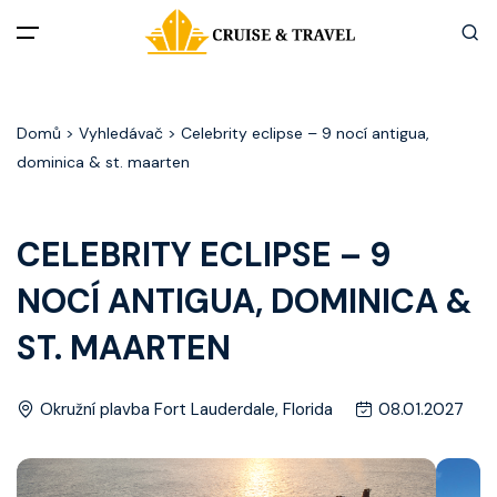
Menu
Domů
> Vyhledávač > Celebrity eclipse – 9 nocí antigua,
Akční nabídky
dominica & st. maarten
Destinace
CELEBRITY ECLIPSE – 9
Zážitky z plaveb
NOCÍ ANTIGUA, DOMINICA &
Užitečné informace
ST. MAARTEN
Často kladené otázky
Okružní plavba Fort Lauderdale, Florida
08.01.2027
Články