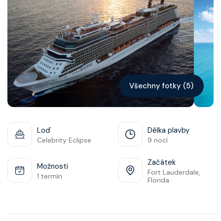
Kontakt
Vyhledat plavbu
Všechny fotky (5)
Loď
Délka plavby
Celebrity Eclipse
9 nocí
Začátek
Možnosti
Fort Lauderdale,
1 termín
Florida