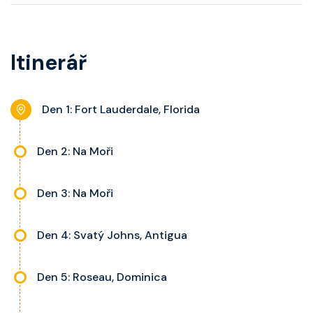
pohovku či více ložnicí podle
telefon, noční stolky, trezor a
kategorie, fén, soukromou
balkon s výhledem, velikost kajuty
koupelnu se sprchou, šatnu,
a balkonu se liší dle kategorie
Itinerář
nastavitelnou klimatizaci,
kajuty.
interaktivní TV, rádio, telefon,
noční stolky, trezor a balkon s
Den 1: Fort Lauderdale, Florida
výhledem, velikost kajuty a balkonu
se liší dle kategorie kajuty.
Den 2: Na Moři
Den 3: Na Moři
Den 4: Svatý Johns, Antigua
Den 5: Roseau, Dominica