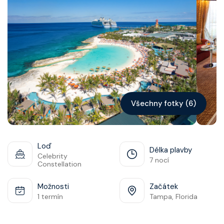
Kontakt
Vyhledat plavbu
Všechny fotky (6)
Loď
Délka plavby
Celebrity
7 nocí
Constellation
Možnosti
Začátek
1 termín
Tampa, Florida