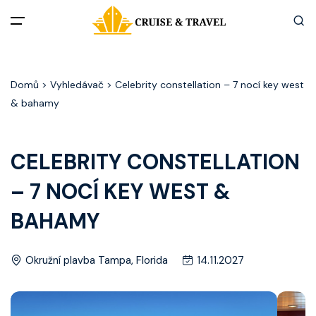
Menu
Domů
> Vyhledávač > Celebrity constellation – 7 nocí key west
Akční nabídky
& bahamy
Destinace
CELEBRITY CONSTELLATION
Zážitky z plaveb
– 7 NOCÍ KEY WEST &
Užitečné informace
BAHAMY
Často kladené otázky
Okružní plavba Tampa, Florida
14.11.2027
Články