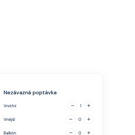
Nezávazná poptávka
Vnitřní
1
Vnější
0
Balkón
0