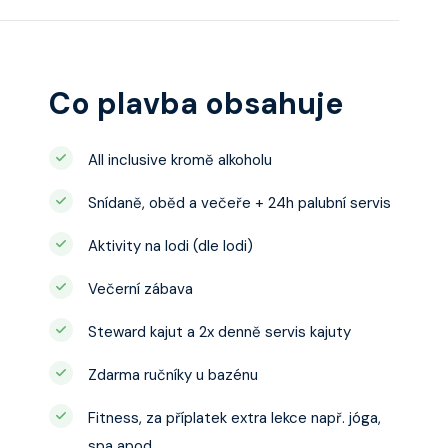
u, šatnu,
o, telefon, noční
juty a balkonu se liší
Co plavba obsahuje
All inclusive kromě alkoholu
Snídaně, oběd a večeře + 24h palubní servis
Aktivity na lodi (dle lodi)
Večerní zábava
Steward kajut a 2x denně servis kajuty
Zdarma ručníky u bazénu
Fitness, za příplatek extra lekce např. jóga,
spa apod.