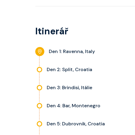
kajuty a balkonu se liší dle kategorie kajuty.
kategorie, fén, soukromou koupelnu se sprcho
nastavitelnou klimatizaci, interaktivní TV, rádi
stolky, trezor a balkon s výhledem, velikost ka
Itinerář
dle kategorie kajuty.
Den 1: Ravenna, Italy
Den 2: Split, Croatia
Den 3: Brindisi, Itálie
Den 4: Bar, Montenegro
Den 5: Dubrovnik, Croatia