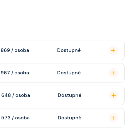
 869 / osoba
Dostupné
omou koupelnu se
 967 / osoba
Dostupné
raktivní TV, rádio,
n, soukromou
 648 / osoba
Dostupné
atizaci, interaktivní
o s výhledem dle
soukromou koupelnu
 573 / osoba
Dostupné
interaktivní TV,
 výhledem, velikost
ce ložnicí podle