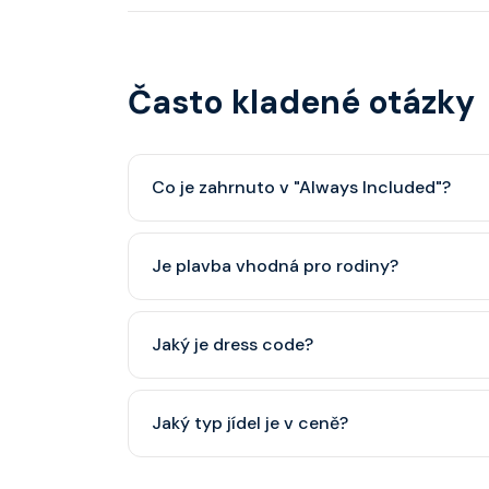
Často kladené otázky
Co je zahrnuto v "Always Included"?
Classic nápojový balíček (možný upgrade na P
Je plavba vhodná pro rodiny?
Celebrity Cruises je zaměřena spíše na dospěl
Jaký je dress code?
dětský klub (od 3 let).
Přes den pohodlné oblečení. Večer smart cas
Jaký typ jídel je v ceně?
smoking.
Hlavní restaurace, rautová restaurace, kavárna