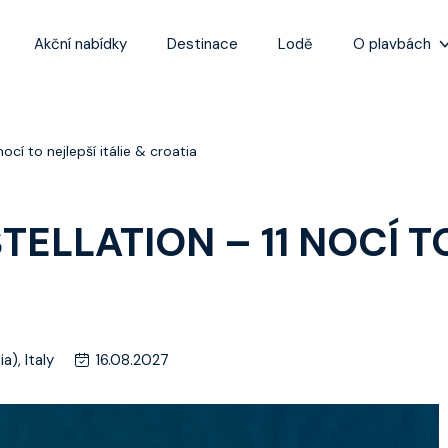
Akční nabídky
Destinace
Lodě
O plavbách
Zážitky z plaveb
Užitečné informa
ocí to nejlepší itálie & croatia
Často kladené ot
Tipy na nejlepší 
ELLATION – 11 NOCÍ TO
a), Italy
16.08.2027