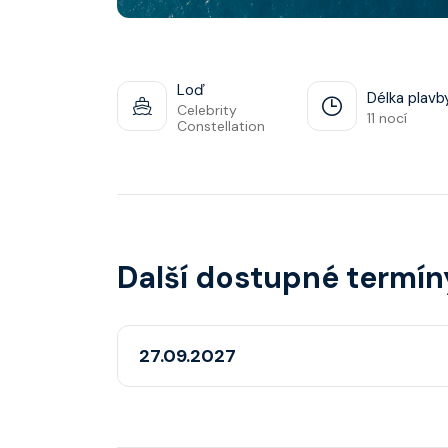
Loď
Délka plavb
Celebrity
11 nocí
Constellation
Další dostupné termín
27.09.2027