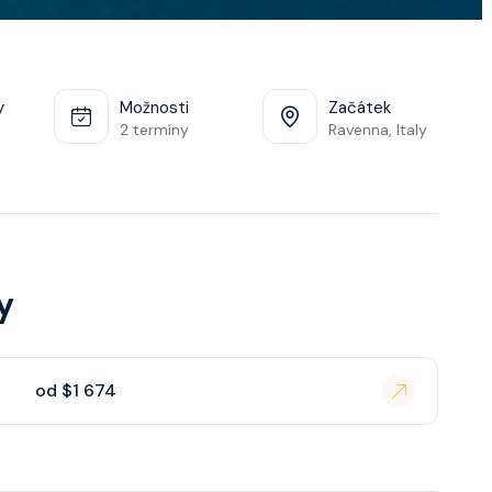
y
Možnosti
Začátek
2 termíny
Ravenna, Italy
y
od $1 674