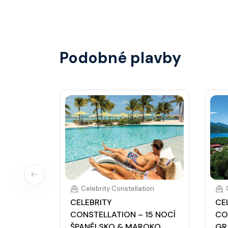
steakhouse) za příplatek.
Podobné plavby
Celebrity Constellation
CELEBRITY
CE
CONSTELLATION – 15 NOCÍ
CO
ŠPANĚLSKO & MAROKO
GR