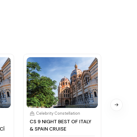
Celebrity Constellation
Celebri
CS 9 NIGHT BEST OF ITALY
CELEBRI
CÍ
& SPAIN CRUISE
CONSTEL
GRAND 