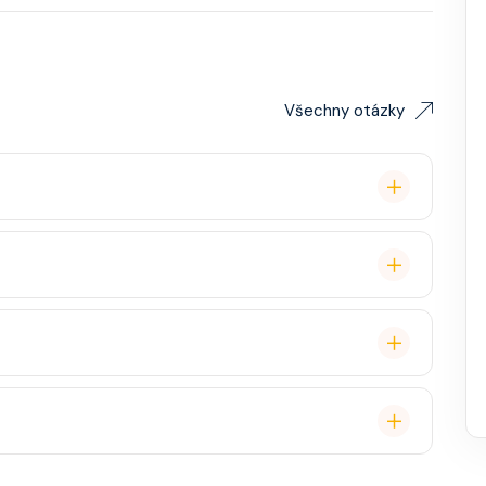
Všechny otázky
remium balíček), základní Wi-Fi.
é cestovatele, ale děti jsou vítány. K dispozici je
ual, někdy "Evening Chic" – doporučeno, ale není nutný
, burger bar – vše v ceně. Speciality (např. sushi,