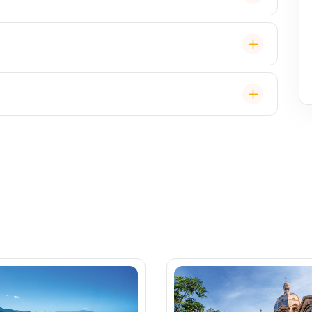
é cestovatele, ale děti jsou vítány. K dispozici je
ual, někdy "Evening Chic" – doporučeno, ale není nutný
, burger bar – vše v ceně. Speciality (např. sushi,