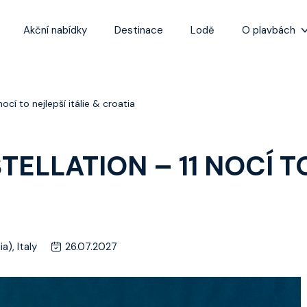
Akční nabídky
Destinace
Lodě
O plavbách
Zážitky z plaveb
Užitečné informa
ocí to nejlepší itálie & croatia
Často kladené ot
Tipy na nejlepší 
ELLATION – 11 NOCÍ TO
a), Italy
26.07.2027