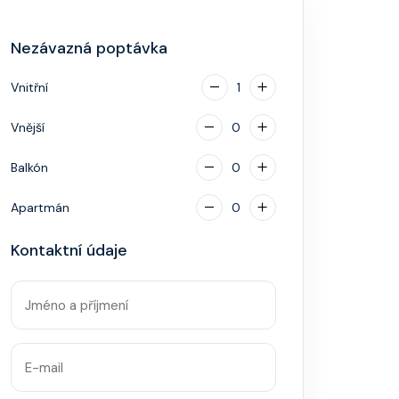
Nezávazná poptávka
Vnitřní
1
Vnější
0
Balkón
0
Apartmán
0
Kontaktní údaje