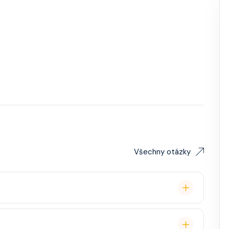
Všechny otázky
remium balíček), základní Wi-Fi.