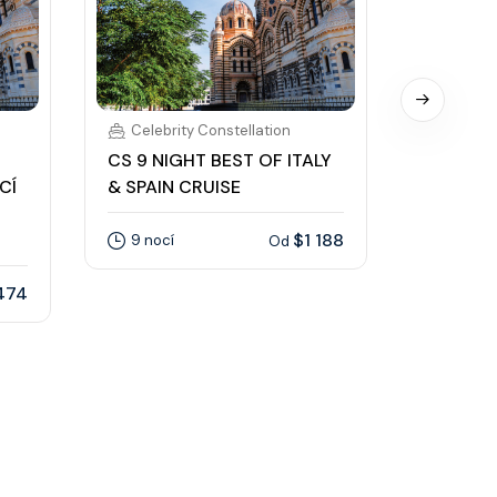
Celebrity Constellation
Celebri
CS 9 NIGHT BEST OF ITALY
CELEBRI
CÍ
& SPAIN CRUISE
CONSTEL
GRAND 
$1 188
9 nocí
Od
7 nocí
474