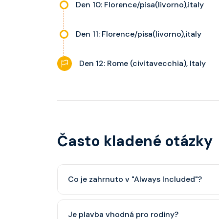
Den 10: Florence/pisa(livorno),italy
Den 11: Florence/pisa(livorno),italy
Den 12: Rome (civitavecchia), Italy
Často kladené otázky
Co je zahrnuto v "Always Included"?
Classic nápojový balíček (možný upgrade na P
Je plavba vhodná pro rodiny?