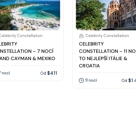
Celebrity Constellation
Celebrity Constellation
LEBRITY
CELEBRITY
NSTELLATION – 7 NOCÍ
CONSTELLATION – 11 NO
AND CAYMAN & MEXIKO
TO NEJLEPŠÍ ITÁLIE &
CROATIA
$411
7 nocí
Od
$1 
11 nocí
Od