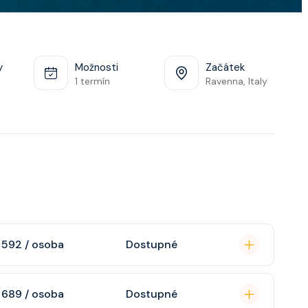
y
Možnosti
Začátek
1 termín
Ravenna, Italy
 592 / osoba
Dostupné
omou koupelnu se
 689 / osoba
Dostupné
raktivní TV, rádio,