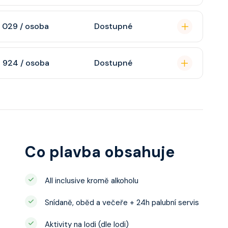
n, soukromou
 029 / osoba
Dostupné
atizaci, interaktivní
o s výhledem dle
soukromou koupelnu
 924 / osoba
Dostupné
interaktivní TV,
 výhledem, velikost
ce ložnicí podle
u, šatnu,
o, telefon, noční
juty a balkonu se liší
Co plavba obsahuje
All inclusive kromě alkoholu
Snídaně, oběd a večeře + 24h palubní servis
Aktivity na lodi (dle lodi)