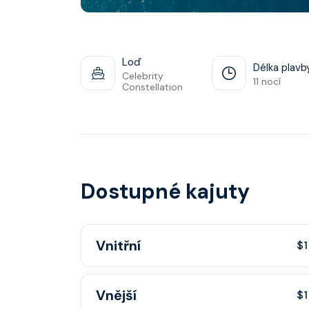
Loď
Délka plavb
Celebrity
11 nocí
Constellation
Dostupné kajuty
Vnitřní
$1
Vnitřní kajuta poskytuje pohovku, fén, soukr
Vnější
$1
sprchou, šatnu, nastavitelnou klimatizaci, inte