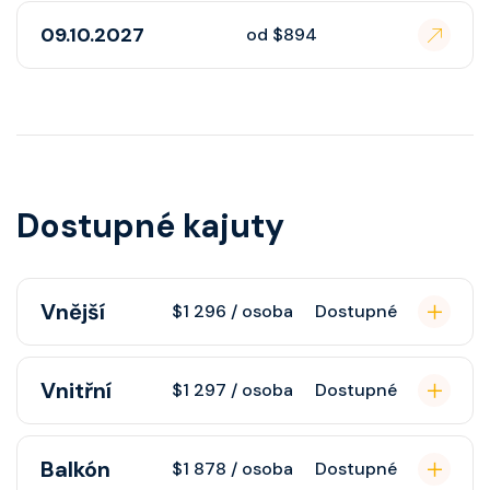
09.10.2027
od $894
Dostupné kajuty
Vnější
$1 296 / osoba
Dostupné
Vnější kajuta s oknem poskytuje
Vnitřní
$1 297 / osoba
Dostupné
pohovku, fén, soukromou koupelnu
se sprchou, šatnu, nastavitelnou
Vnitřní kajuta poskytuje pohovku,
Balkón
klimatizaci, interaktivní TV, rádio,
$1 878 / osoba
Dostupné
fén, soukromou koupelnu se