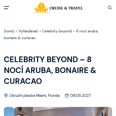
Menu
Domů
> Vyhledávač > Celebrity beyond – 8 nocí aruba,
Akční nabídky
bonaire & curacao
Destinace
CELEBRITY BEYOND – 8
Zážitky z plaveb
NOCÍ ARUBA, BONAIRE &
Užitečné informace
CURACAO
Často kladené otázky
Okružní plavba Miami, Florida
08.05.2027
Články