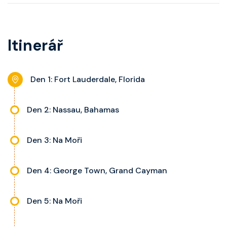
pohovku či více ložnicí podle
telefon, noční stolky, trezor a
kategorie, fén, soukromou
balkon s výhledem, velikost kajuty
koupelnu se sprchou, šatnu,
a balkonu se liší dle kategorie
Itinerář
nastavitelnou klimatizaci,
kajuty.
interaktivní TV, rádio, telefon,
noční stolky, trezor a balkon s
Den 1: Fort Lauderdale, Florida
výhledem, velikost kajuty a balkonu
se liší dle kategorie kajuty.
Den 2: Nassau, Bahamas
Den 3: Na Moři
Den 4: George Town, Grand Cayman
Den 5: Na Moři