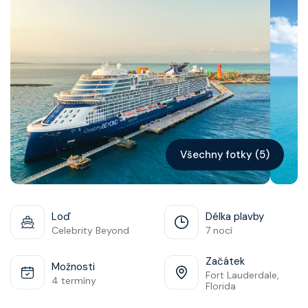
Kontakt
Vyhledat plavbu
Všechny fotky (5)
Loď
Délka plavby
Celebrity Beyond
7 nocí
Začátek
Možnosti
Fort Lauderdale,
4 termíny
Florida