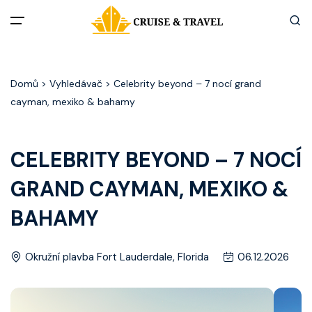
Menu
Domů
> Vyhledávač > Celebrity beyond – 7 nocí grand
Akční nabídky
cayman, mexiko & bahamy
Destinace
CELEBRITY BEYOND – 7 NOCÍ
Zážitky z plaveb
GRAND CAYMAN, MEXIKO &
Užitečné informace
BAHAMY
Často kladené otázky
Okružní plavba Fort Lauderdale, Florida
06.12.2026
Články