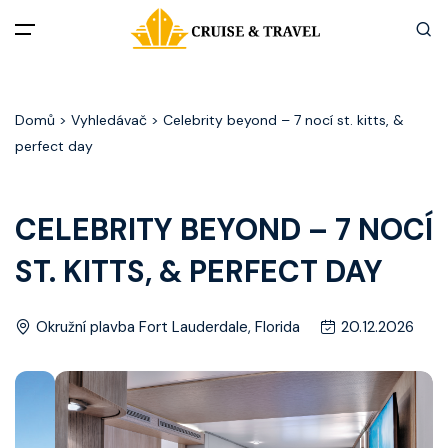
Menu
Domů
> Vyhledávač > Celebrity beyond – 7 nocí st. kitts, &
Akční nabídky
perfect day
Destinace
CELEBRITY BEYOND – 7 NOCÍ
Zážitky z plaveb
ST. KITTS, & PERFECT DAY
Užitečné informace
Okružní plavba Fort Lauderdale, Florida
20.12.2026
Často kladené otázky
Články