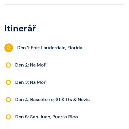
a balkonu se liší dle kategorie
pohovku či více ložnicí podle
telefon, noční stolky, trezor a okno
kajuty.
kategorie, fén, soukromou
s výhledem dle kategorie kajuty.
koupelnu se sprchou, šatnu,
Itinerář
nastavitelnou klimatizaci,
interaktivní TV, rádio, telefon,
noční stolky, trezor a balkon s
Den 1: Fort Lauderdale, Florida
výhledem, velikost kajuty a balkonu
se liší dle kategorie kajuty.
Den 2: Na Moři
Den 3: Na Moři
Den 4: Basseterre, St Kitts & Nevis
Den 5: San Juan, Puerto Rico