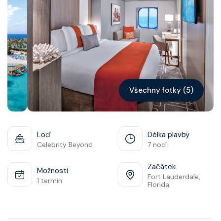
Kontakt
Vyhledat plavbu
Všechny fotky (5)
Loď
Délka plavby
Celebrity Beyond
7 nocí
Začátek
Možnosti
Fort Lauderdale,
1 termín
Florida