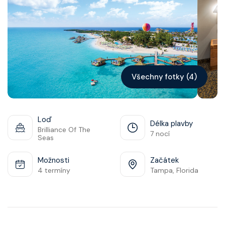
Kontakt
Vyhledat plavbu
Všechny fotky (4)
Loď
Délka plavby
Brilliance Of The
7 nocí
Seas
Možnosti
Začátek
4 termíny
Tampa, Florida