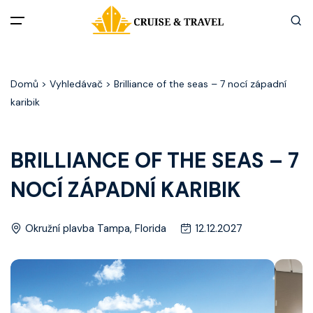
Menu
Domů
> Vyhledávač > Brilliance of the seas – 7 nocí západní
Akční nabídky
karibik
Destinace
BRILLIANCE OF THE SEAS – 7
Zážitky z plaveb
NOCÍ ZÁPADNÍ KARIBIK
Užitečné informace
Okružní plavba Tampa, Florida
12.12.2027
Často kladené otázky
Články