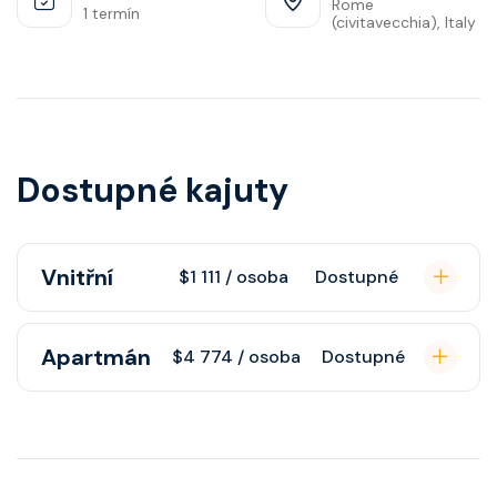
Rome
1 termín
(civitavecchia), Italy
Dostupné kajuty
Vnitřní
$1 111 / osoba
Dostupné
Vnitřní kajuta poskytuje pohovku,
Apartmán
$4 774 / osoba
Dostupné
fén, soukromou koupelnu se
sprchou, šatnu, nastavitelnou
Apartmán s balkonem poskytuje
klimatizaci, interaktivní TV, rádio,
pohovku či více ložnicí podle
telefon, noční stolky, trezor.
kategorie, fén, soukromou