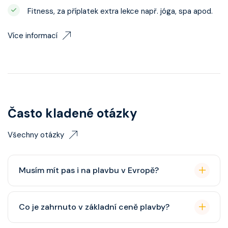
Fitness, za příplatek extra lekce např. jóga, spa apod.
Více informací
Často kladené otázky
Všechny otázky
Musím mít pas i na plavbu v Evropě?
Pas je vždy lepší, ale občanský průkaz pro plavby po
Co je zahrnuto v základní ceně plavby?
Evropě stačí. Doporučuje se platnost minimálně 6
měsíců po skončení plavby.