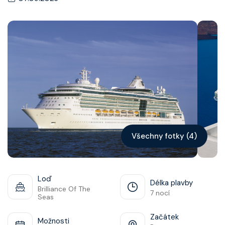
Kontakt
Vyhledat plavbu
Všechny fotky (4)
Loď
Délka plavby
Brilliance Of The
7 nocí
Seas
Začátek
Možnosti