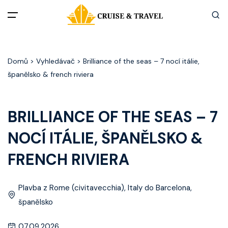
Menu
Domů
> Vyhledávač > Brilliance of the seas – 7 nocí itálie,
Akční nabídky
španělsko & french riviera
Destinace
BRILLIANCE OF THE SEAS – 7
Zážitky z plaveb
NOCÍ ITÁLIE, ŠPANĚLSKO &
Užitečné informace
FRENCH RIVIERA
Často kladené otázky
Plavba z Rome (civitavecchia), Italy do Barcelona,
španělsko
Články
07.09.2026