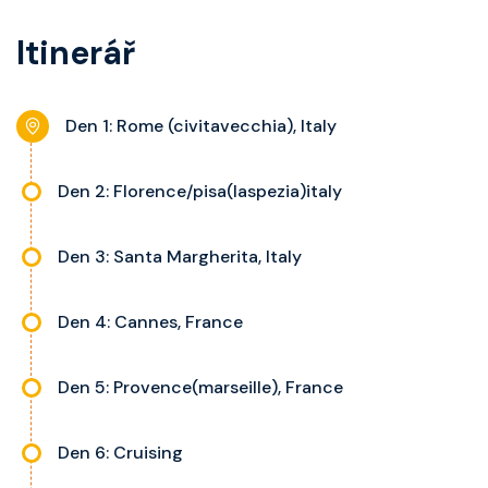
koupelnu se sprchou, šatnu,
Itinerář
nastavitelnou klimatizaci,
interaktivní TV, rádio, telefon,
noční stolky, trezor a balkon s
Den 1: Rome (civitavecchia), Italy
výhledem, velikost kajuty a balkonu
se liší dle kategorie kajuty.
Den 2: Florence/pisa(laspezia)italy
Den 3: Santa Margherita, Italy
Den 4: Cannes, France
Den 5: Provence(marseille), France
Den 6: Cruising