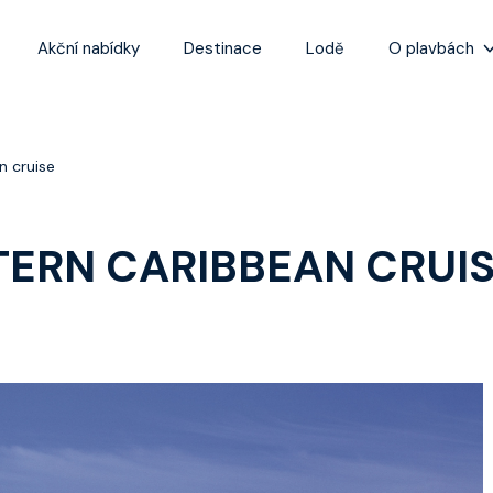
Akční nabídky
Destinace
Lodě
O plavbách
Zážitky z plaveb
Užitečné informa
n cruise
Často kladené ot
Tipy na nejlepší 
TERN CARIBBEAN CRUI