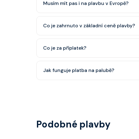
Musím mít pas i na plavbu v Evropě?
Pas je vždy lepší, ale občanský průkaz pro p
Co je zahrnuto v základní ceně plavby?
minimálně 6 měsíců po skončení plavby.
Ubytování, hlavní restaurace, rautová restaura
Co je za příplatek?
nápoje (voda, čaj, káva, limonády apod.).
Alkoholické a balené nápoje, specializované re
Jak funguje platba na palubě?
některé aktivity.
Vše probíhá bezhotovostně přes SeaPass kartu
identifikace při opuštění lodi a návrat zpět)
hotovostní zálohu.
Podobné plavby