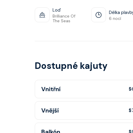
Loď
Délka plavb
Brilliance Of
6 nocí
The Seas
Dostupné kajuty
Vnitřní
$
Vnitřní kajuta poskytuje pohovku, fén, soukr
Vnější
$
sprchou, šatnu, nastavitelnou klimatizaci, inte
telefon, noční stolky, trezor.
Vnější kajuta s oknem poskytuje pohovku, fé
Balkón
$