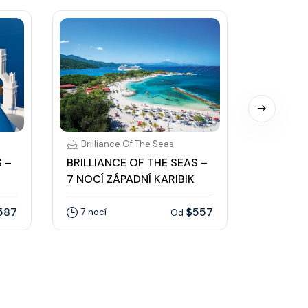
Brilliance Of The Seas
Brillia
 –
BRILLIANCE OF THE SEAS –
BRILLIA
7 NOCÍ ZÁPADNÍ KARIBIK
7 NOCÍ 
587
$557
7 nocí
7 nocí
Od