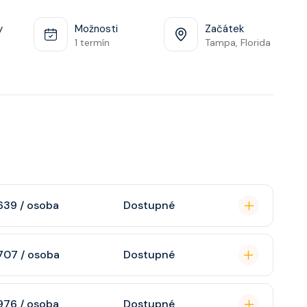
y
Možnosti
Začátek
1 termín
Tampa, Florida
639 / osoba
Dostupné
omou koupelnu se
707 / osoba
Dostupné
raktivní TV, rádio,
n, soukromou
976 / osoba
Dostupné