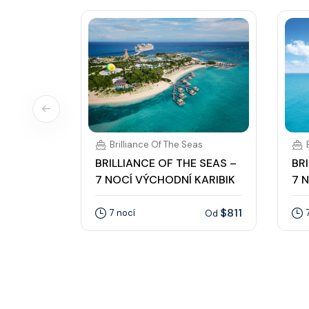
Brilliance Of The Seas
BRILLIANCE OF THE SEAS –
BR
7 NOCÍ VÝCHODNÍ KARIBIK
7 
$811
7 nocí
Od