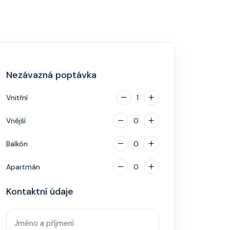
Nezávazná poptávka
Vnitřní
1
Vnější
0
Balkón
0
Apartmán
0
Kontaktní údaje