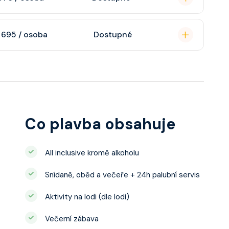
atizaci, interaktivní
o s výhledem dle
soukromou koupelnu
 695 / osoba
Dostupné
interaktivní TV,
 výhledem, velikost
ce ložnicí podle
u, šatnu,
o, telefon, noční
juty a balkonu se liší
Co plavba obsahuje
All inclusive kromě alkoholu
Snídaně, oběd a večeře + 24h palubní servis
Aktivity na lodi (dle lodi)
Večerní zábava