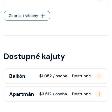
Zobrazit všechy
Dostupné kajuty
Balkón
$1 052 / osoba
Dostupné
Kajuta s balkonem poskytuje
Apartmán
$3 512 / osoba
Dostupné
pohovku, fén, soukromou koupelnu
se sprchou, šatnu, nastavitelnou
Apartmán s balkonem poskytuje
klimatizaci, interaktivní TV, rádio,