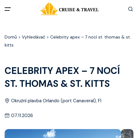
Menu
Domů
> Vyhledávač > Celebrity apex – 7 nocí st. thomas & st.
Akční nabídky
kitts
Destinace
CELEBRITY APEX – 7 NOCÍ
Zážitky z plaveb
ST. THOMAS & ST. KITTS
Užitečné informace
Okružní plavba Orlando (port Canaveral), Fl
Často kladené otázky
07.11.2026
Články