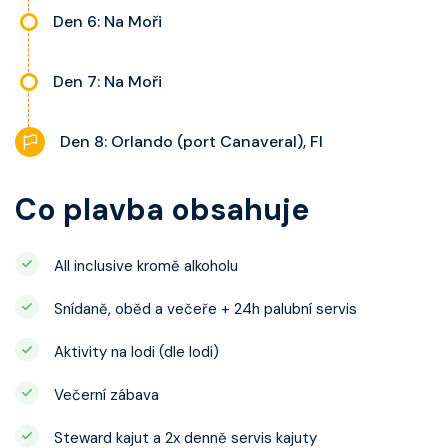
Den 6: Na Moři
Den 7: Na Moři
Den 8: Orlando (port Canaveral), Fl
Co plavba obsahuje
All inclusive kromě alkoholu
Snídaně, oběd a večeře + 24h palubní servis
Aktivity na lodi (dle lodi)
Večerní zábava
Steward kajut a 2x denně servis kajuty