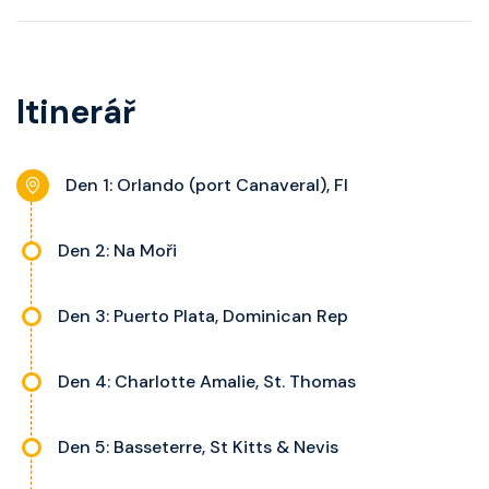
pohovku či více ložnicí podle
telefon, noční stolky, trezor a
kategorie, fén, soukromou
balkon s výhledem, velikost kajuty
koupelnu se sprchou, šatnu,
a balkonu se liší dle kategorie
Itinerář
nastavitelnou klimatizaci,
kajuty.
interaktivní TV, rádio, telefon,
noční stolky, trezor a balkon s
Den 1: Orlando (port Canaveral), Fl
výhledem, velikost kajuty a balkonu
se liší dle kategorie kajuty.
Den 2: Na Moři
Den 3: Puerto Plata, Dominican Rep
Den 4: Charlotte Amalie, St. Thomas
Den 5: Basseterre, St Kitts & Nevis