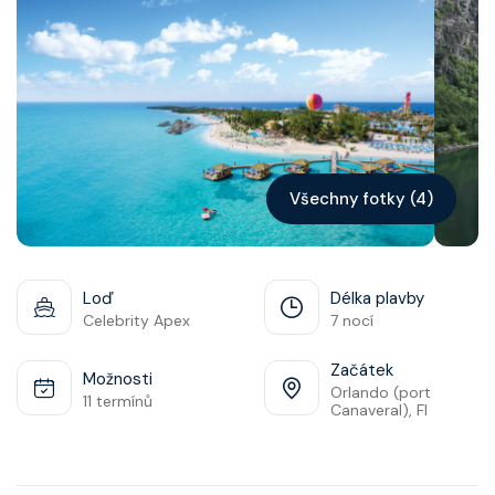
Kontakt
Vyhledat plavbu
Všechny fotky (4)
Loď
Délka plavby
Celebrity Apex
7 nocí
Začátek
Možnosti
Orlando (port
11 termínů
Canaveral), Fl