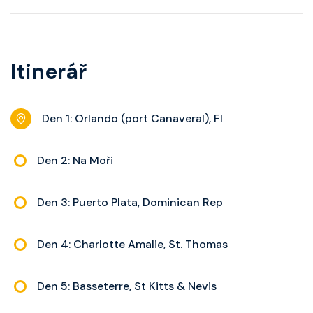
pohovku či více ložnicí podle
telefon, noční stolky, trezor a
kategorie, fén, soukromou
balkon s výhledem, velikost kajuty
koupelnu se sprchou, šatnu,
a balkonu se liší dle kategorie
Itinerář
nastavitelnou klimatizaci,
kajuty.
interaktivní TV, rádio, telefon,
noční stolky, trezor a balkon s
Den 1: Orlando (port Canaveral), Fl
výhledem, velikost kajuty a balkonu
se liší dle kategorie kajuty.
Den 2: Na Moři
Den 3: Puerto Plata, Dominican Rep
Den 4: Charlotte Amalie, St. Thomas
Den 5: Basseterre, St Kitts & Nevis