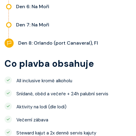
Den 6: Na Moři
Den 7: Na Moři
Den 8: Orlando (port Canaveral), Fl
Co plavba obsahuje
All inclusive kromě alkoholu
Snídaně, oběd a večeře + 24h palubní servis
Aktivity na lodi (dle lodi)
Večerní zábava
Steward kajut a 2x denně servis kajuty