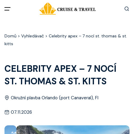
Menu
Domů
> Vyhledávač > Celebrity apex – 7 nocí st. thomas & st.
Akční nabídky
kitts
Destinace
CELEBRITY APEX – 7 NOCÍ
Zážitky z plaveb
ST. THOMAS & ST. KITTS
Užitečné informace
Okružní plavba Orlando (port Canaveral), Fl
Často kladené otázky
07.11.2026
Články