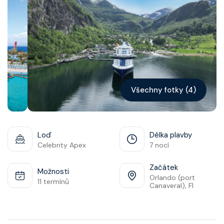
Kontakt
Vyhledat plavbu
Všechny fotky (4)
Loď
Délka plavby
Celebrity Apex
7 nocí
Začátek
Možnosti
Orlando (port
11 termínů
Canaveral), Fl