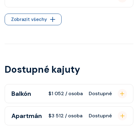
Zobrazit všechy
Dostupné kajuty
Balkón
$1 052 / osoba
Dostupné
Kajuta s balkonem poskytuje
Apartmán
$3 512 / osoba
Dostupné
pohovku, fén, soukromou koupelnu
se sprchou, šatnu, nastavitelnou
Apartmán s balkonem poskytuje
klimatizaci, interaktivní TV, rádio,