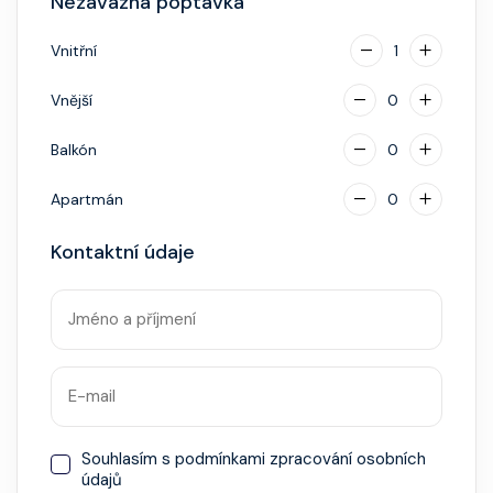
Nezávazná poptávka
napojenou na vaši kreditní kartu nebo přes složenou
hotovostní zálohu.
Vnitřní
1
Vnější
0
Balkón
0
Apartmán
0
Kontaktní údaje
Souhlasím s
podmínkami zpracování osobních
údajů