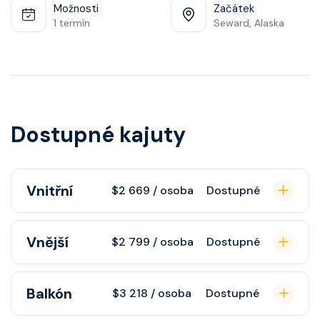
Možnosti
Začátek
1 termín
Seward, Alaska
Dostupné kajuty
Vnitřní
$2 669 / osoba
Dostupné
Vnitřní kajuta poskytuje pohovku,
Vnější
$2 799 / osoba
Dostupné
fén, soukromou koupelnu se
sprchou, šatnu, nastavitelnou
Vnější kajuta s oknem poskytuje
Balkón
klimatizaci, interaktivní TV, rádio,
$3 218 / osoba
Dostupné
pohovku, fén, soukromou koupelnu
telefon, noční stolky, trezor.