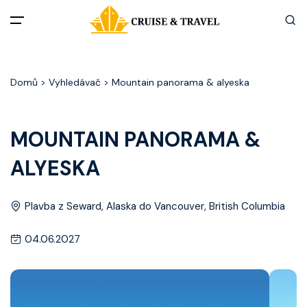
Menu
Domů
> Vyhledávač > Mountain panorama & alyeska
Akční nabídky
Destinace
MOUNTAIN PANORAMA &
ALYESKA
Zážitky z plaveb
Užitečné informace
Plavba z Seward, Alaska do Vancouver, British Columbia
04.06.2027
Často kladené otázky
Články