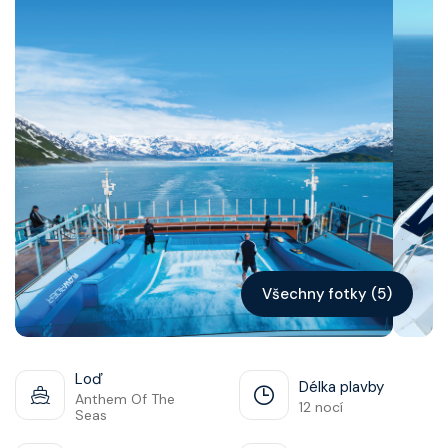
Kontakt
Vyhledat plavbu
Všechny fotky (5)
Loď
Délka plavby
Anthem Of The
12 nocí
Seas