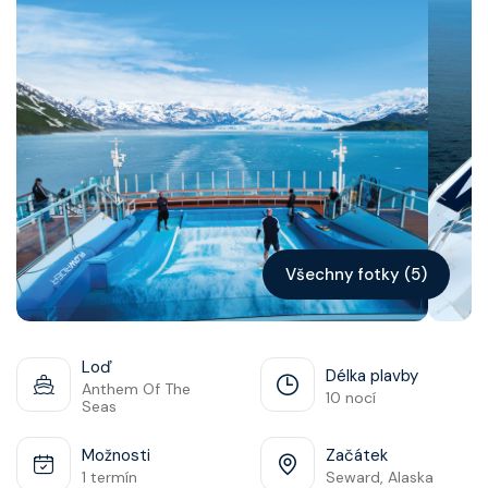
Kontakt
Vyhledat plavbu
Všechny fotky (5)
Loď
Délka plavby
Anthem Of The
10 nocí
Seas
Možnosti
Začátek
1 termín
Seward, Alaska