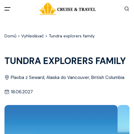
Menu
Domů
> Vyhledávač > Tundra explorers family
Akční nabídky
Destinace
TUNDRA EXPLORERS FAMILY
Zážitky z plaveb
Plavba z Seward, Alaska do Vancouver, British Columbia
Užitečné informace
18.06.2027
Často kladené otázky
Články