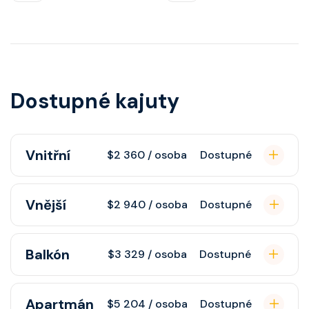
Dostupné kajuty
Vnitřní
$2 360 / osoba
Dostupné
Vnitřní kajuta poskytuje pohovku,
Vnější
$2 940 / osoba
Dostupné
fén, soukromou koupelnu se
sprchou, šatnu, nastavitelnou
Vnější kajuta s oknem poskytuje
Balkón
klimatizaci, interaktivní TV, rádio,
$3 329 / osoba
Dostupné
pohovku, fén, soukromou koupelnu
telefon, noční stolky, trezor.
se sprchou, šatnu, nastavitelnou
Kajuta s balkonem poskytuje
Apartmán
klimatizaci, interaktivní TV, rádio,
$5 204 / osoba
Dostupné