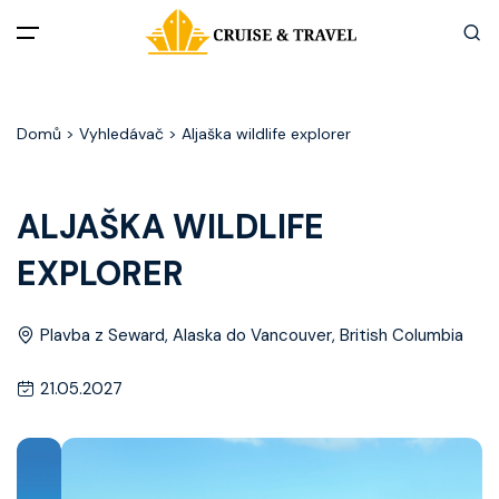
Menu
Domů
> Vyhledávač > Aljaška wildlife explorer
Akční nabídky
Destinace
ALJAŠKA WILDLIFE
EXPLORER
Zážitky z plaveb
Užitečné informace
Plavba z Seward, Alaska do Vancouver, British Columbia
21.05.2027
Často kladené otázky
Články