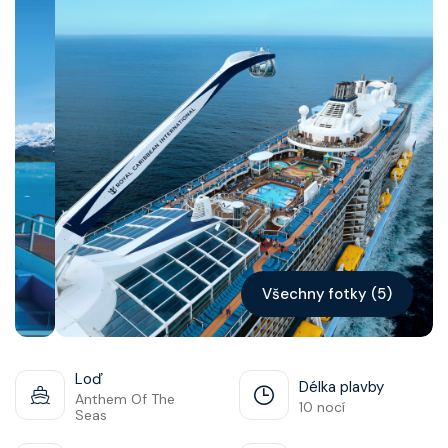
Kontakt
Vyhledat plavbu
Všechny fotky (5)
Loď
Délka plavby
Anthem Of The
10 nocí
Seas