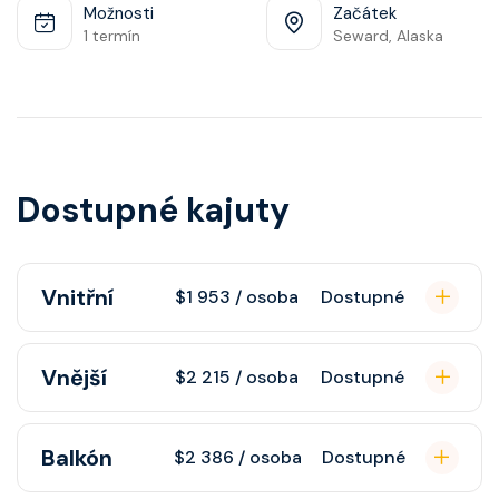
Možnosti
Začátek
1 termín
Seward, Alaska
Dostupné kajuty
Vnitřní
$1 953 / osoba
Dostupné
Vnitřní kajuta poskytuje pohovku,
Vnější
$2 215 / osoba
Dostupné
fén, soukromou koupelnu se
sprchou, šatnu, nastavitelnou
Vnější kajuta s oknem poskytuje
Balkón
klimatizaci, interaktivní TV, rádio,
$2 386 / osoba
Dostupné
pohovku, fén, soukromou koupelnu
telefon, noční stolky, trezor.