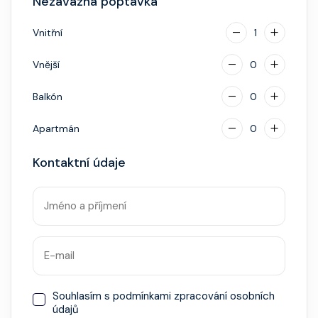
Nezávazná poptávka
napojenou na vaši kreditní kartu nebo přes složenou
hotovostní zálohu.
Vnitřní
1
Vnější
0
Balkón
0
Apartmán
0
Kontaktní údaje
Souhlasím s
podmínkami zpracování osobních
údajů