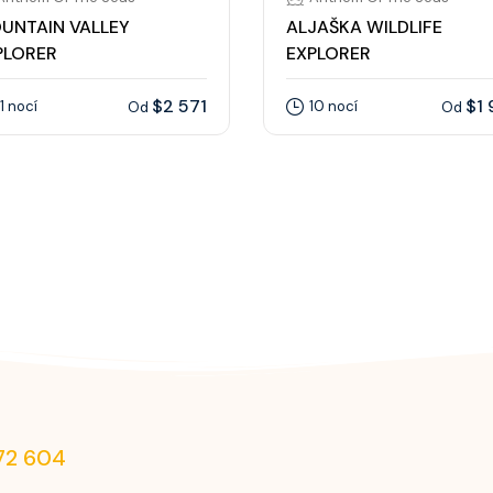
UNTAIN VALLEY
ALJAŠKA WILDLIFE
PLORER
EXPLORER
$2 571
$1 
11 nocí
10 nocí
Od
Od
72 604