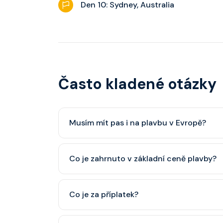
Den 10: Sydney, Australia
Často kladené otázky
Musím mít pas i na plavbu v Evropě?
Pas je vždy lepší, ale občanský průkaz pro p
Co je zahrnuto v základní ceně plavby?
minimálně 6 měsíců po skončení plavby.
Ubytování, hlavní restaurace, rautová restaura
Co je za příplatek?
nápoje (voda, čaj, káva, limonády apod.).
Alkoholické a balené nápoje, specializované re