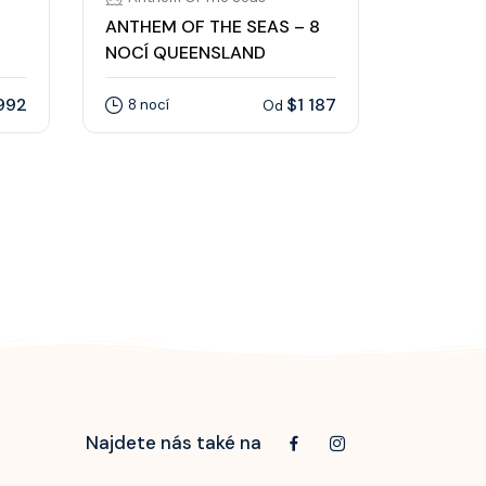
ANTHEM OF THE SEAS – 8
HEART O
NOCÍ QUEENSLAND
FRONTI
992
$1 187
8 nocí
10 nocí
Od
Najdete nás také na