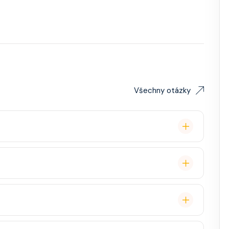
Všechny otázky
lavby po Evropě stačí. Doporučuje se platnost
ce, zábava, show, bazény, vířivky, fitness, základní
staurace, Wi-Fi, výlety, spa služby, spropitné a