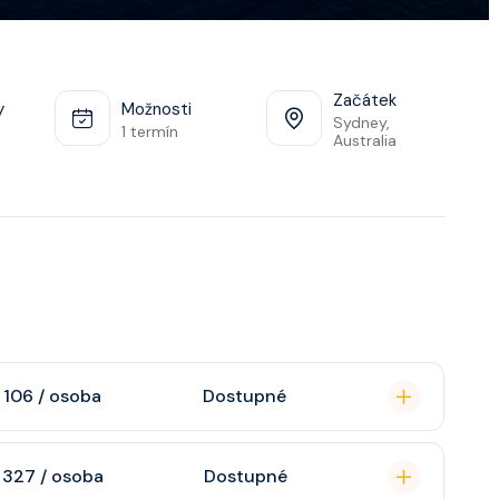
Začátek
y
Možnosti
Sydney,
1 termín
Australia
 106 / osoba
Dostupné
omou koupelnu se
 327 / osoba
Dostupné
raktivní TV, rádio,