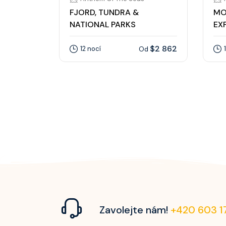
FJORD, TUNDRA &
MO
NATIONAL PARKS
EX
$2 862
12 nocí
Od
Zavolejte nám!
+420 603 1