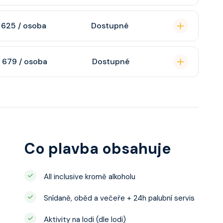
n, soukromou
 625 / osoba
Dostupné
atizaci, interaktivní
o s výhledem dle
soukromou koupelnu
 679 / osoba
Dostupné
interaktivní TV,
 výhledem, velikost
ce ložnicí podle
u, šatnu,
o, telefon, noční
juty a balkonu se liší
Co plavba obsahuje
All inclusive kromě alkoholu
Snídaně, oběd a večeře + 24h palubní servis
Aktivity na lodi (dle lodi)