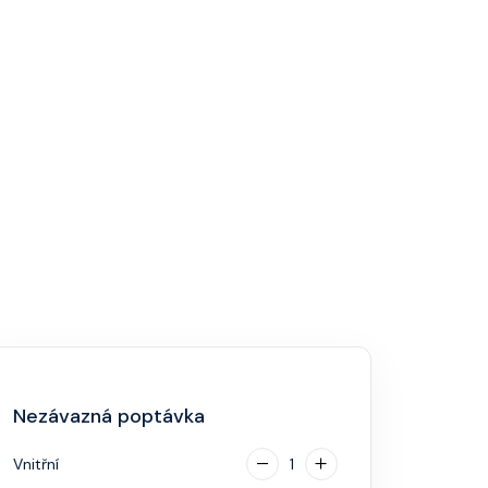
Nezávazná poptávka
Vnitřní
1