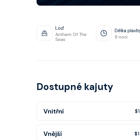
Loď
Délka plavb
Anthem Of The
9 nocí
Seas
Dostupné kajuty
Vnitřní
$1
Vnitřní kajuta poskytuje pohovku, fén, soukr
Vnější
$1
sprchou, šatnu, nastavitelnou klimatizaci, inte