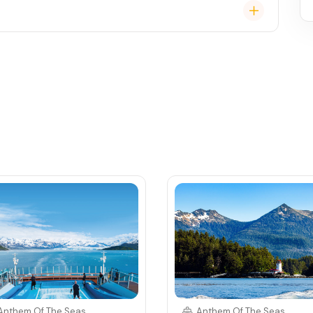
 (karta určená pro platby na lodi, vstup do kajuty,
, napojenou na vaši kreditní kartu nebo přes složenou
Anthem Of The Seas
Anthem Of The Seas