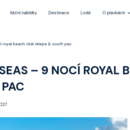
Akční nabídky
Destinace
Lodě
O plavbách
Zážitky z plaveb
Užitečné informa
 royal beach club lelepa & south pac
Často kladené ot
Tipy na nejlepší 
SEAS – 9 NOCÍ ROYAL 
 PAC
2027