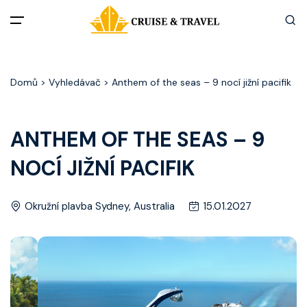
Menu
Domů
> Vyhledávač > Anthem of the seas – 9 nocí jižní pacifik
Akční nabídky
Destinace
ANTHEM OF THE SEAS – 9
NOCÍ JIŽNÍ PACIFIK
Zážitky z plaveb
Užitečné informace
Okružní plavba Sydney, Australia
15.01.2027
Často kladené otázky
Články