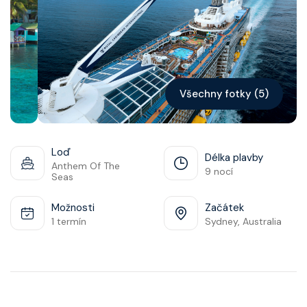
Kontakt
Vyhledat plavbu
Všechny fotky (5)
Loď
Délka plavby
Anthem Of The
9 nocí
Seas
Možnosti
Začátek
1 termín
Sydney, Australia