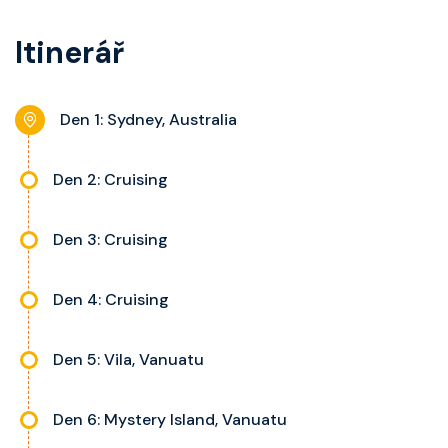
balkon s výhledem, velikost kajuty
koupelnu se sprchou, šatnu,
a balkonu se liší dle kategorie
Itinerář
nastavitelnou klimatizaci,
kajuty.
interaktivní TV, rádio, telefon,
noční stolky, trezor a balkon s
Den 1: Sydney, Australia
výhledem, velikost kajuty a balkonu
se liší dle kategorie kajuty.
Den 2: Cruising
Den 3: Cruising
Den 4: Cruising
Den 5: Vila, Vanuatu
Den 6: Mystery Island, Vanuatu