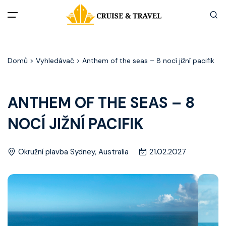
Menu
Domů
> Vyhledávač > Anthem of the seas – 8 nocí jižní pacifik
Akční nabídky
Destinace
ANTHEM OF THE SEAS – 8
NOCÍ JIŽNÍ PACIFIK
Zážitky z plaveb
Užitečné informace
Okružní plavba Sydney, Australia
21.02.2027
Často kladené otázky
Články