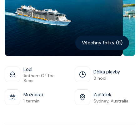
Kontakt
Vyhledat plavbu
Všechny fotky (5)
Loď
Délka plavby
Anthem Of The
8 nocí
Seas
Možnosti
Začátek
1 termín
Sydney, Australia