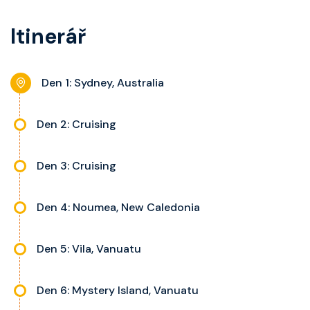
balkon s výhledem, velikost kajuty
koupelnu se sprchou, šatnu,
a balkonu se liší dle kategorie
Itinerář
nastavitelnou klimatizaci,
kajuty.
interaktivní TV, rádio, telefon,
noční stolky, trezor a balkon s
Den 1: Sydney, Australia
výhledem, velikost kajuty a balkonu
se liší dle kategorie kajuty.
Den 2: Cruising
Den 3: Cruising
Den 4: Noumea, New Caledonia
Den 5: Vila, Vanuatu
Den 6: Mystery Island, Vanuatu