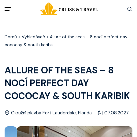
Menu
Domů
> Vyhledávač > Allure of the seas – 8 nocí perfect day
Akční nabídky
cococay & south karibik
Destinace
ALLURE OF THE SEAS – 8
Zážitky z plaveb
NOCÍ PERFECT DAY
Užitečné informace
COCOCAY & SOUTH KARIBIK
Často kladené otázky
Okružní plavba Fort Lauderdale, Florida
07.08.2027
Články