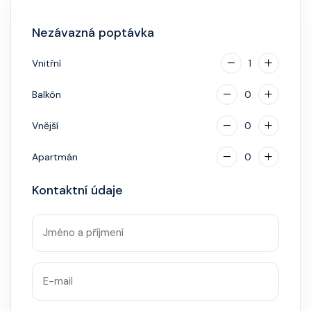
identifikace při opuštění lodi a návrat zpět),
Nezávazná poptávka
napojenou na vaši kreditní kartu nebo přes složenou
hotovostní zálohu.
Vnitřní
1
Balkón
0
Vnější
0
Apartmán
0
Kontaktní údaje