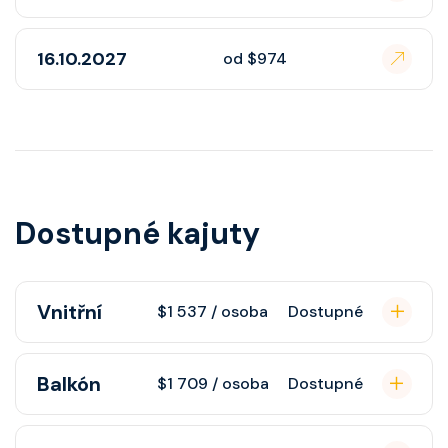
16.10.2027
od $974
Dostupné kajuty
Vnitřní
$1 537 / osoba
Dostupné
Vnitřní kajuta poskytuje pohovku,
Balkón
$1 709 / osoba
Dostupné
fén, soukromou koupelnu se
sprchou, šatnu, nastavitelnou
Kajuta s balkonem poskytuje