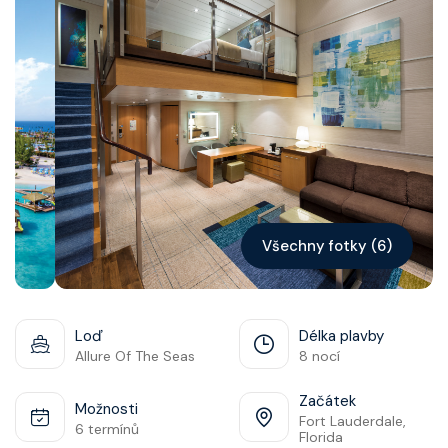
Kontakt
Vyhledat plavbu
Všechny fotky (6)
Loď
Délka plavby
Allure Of The Seas
8 nocí
Začátek
Možnosti
Fort Lauderdale,
6 termínů
Florida