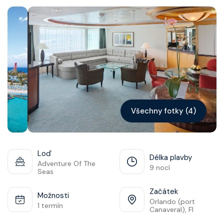
Kontakt
Vyhledat plavbu
Všechny fotky (4)
Loď
Délka plavby
Adventure Of The
9 nocí
Seas
Začátek
Možnosti
Orlando (port
1 termín
Canaveral), Fl