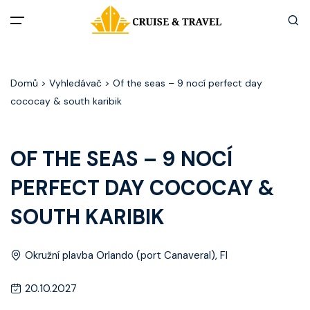
Menu
Domů
> Vyhledávač > Of the seas – 9 nocí perfect day
Akční nabídky
cococay & south karibik
Destinace
OF THE SEAS – 9 NOCÍ
Zážitky z plaveb
PERFECT DAY COCOCAY &
Užitečné informace
SOUTH KARIBIK
Často kladené otázky
Okružní plavba Orlando (port Canaveral), Fl
Články
20.10.2027