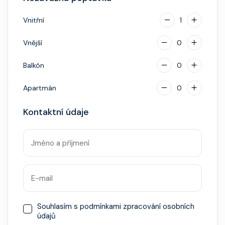
napojenou na vaši kreditní kartu nebo přes složenou
hotovostní zálohu.
Vnitřní
1
Vnější
0
Balkón
0
Apartmán
0
Kontaktní údaje
Souhlasím s
podmínkami zpracování osobních
údajů