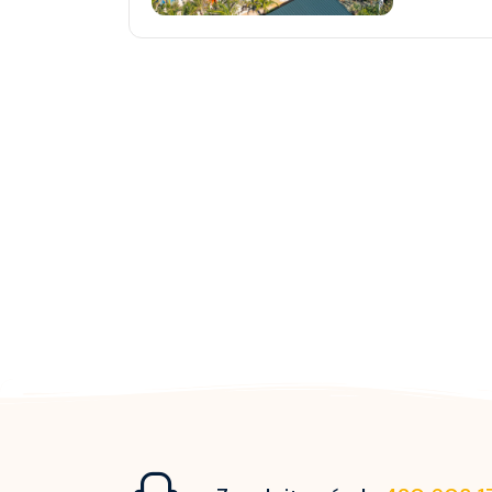
Přemístění Lodí
Mexiko
Pacifický Severozápad
Jižní Amerika
Jižní Pacifik
Transatlantic
Panamský průplav
Transpacific