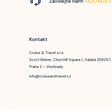
Zavolejte nám!
+420 603 1
Kontakt
Cruise & Travel s.r.o.
Scott.Weber, Churchill Square I., Italská 2581/67,
Praha 2 – Vinohrady
info@cruiseandtravel.cz