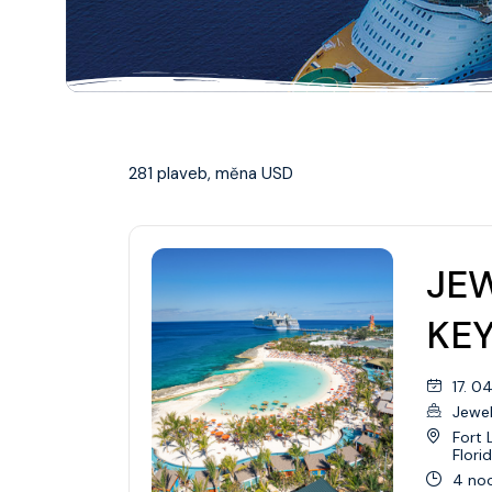
Aljaška
Kanada/Nová Anglie
Austrálie/Nový Zéland
281 plaveb, měna USD
Bahamy
Bermudy
JEW
Karibik
KE
Evropa
Asie
17. 0
Jewel
Galapágy
Fort 
Flori
Havaj
4 noc