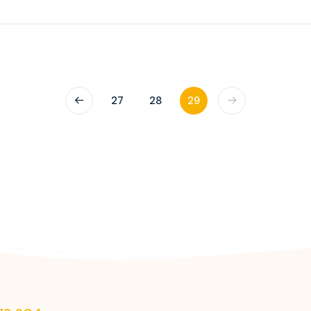
Icon Of The Seas
Independence Of The Seas
Jewel Of The Seas
Legend Of The Seas
27
28
29
Liberty Of The Seas
Mariner Of The Seas
Navigator Of The Seas
Oasis Of The Seas
Odyssey Of The Seas
Ovation Of The Seas
Quantum Of The Seas