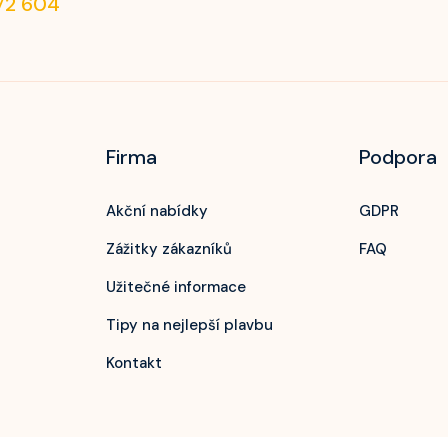
72 604
Radiance Of The Seas
Rhapsody Of The Seas
Serenade Of The Seas
Spectrum Of The Seas
Firma
Podpora
Star Of The Seas
Symphony Of The Seas
Akční nabídky
GDPR
Utopia Of The Seas
Zážitky zákazníků
FAQ
Vision Of The Seas
Užitečné informace
Voyager Of The Seas
Tipy na nejlepší plavbu
Kontakt
Wonder Of The Seas
Celebrity Apex
Celebrity Ascent