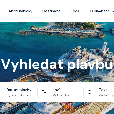
Akční nabídky
Destinace
Lodě
O plavbách
Zážitky z plaveb
Užitečné informa
Často kladené ot
Tipy na nejlepší 
Vyhledat plavbu
Datum plavby
Loď
Text
Vybrat období
Vybrat loď
Zadat vý