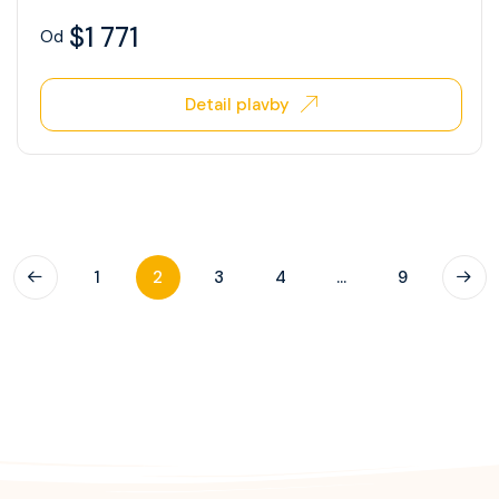
$1 771
Od
Detail plavby
1
2
3
4
...
9