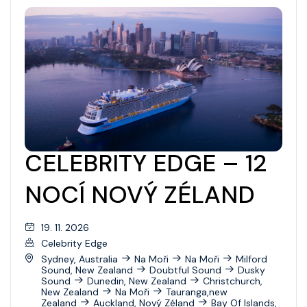
Grandeur Of The Seas
Pacifický Severozápad
Harmony Of The Seas
Jižní Amerika
Hero Of The Seas
Jižní Pacifik
Icon Of The Seas
Transatlantic
Independence Of The Seas
Panamský průplav
Jewel Of The Seas
CELEBRITY EDGE – 12
Transpacific
Legend Of The Seas
NOCÍ NOVÝ ZÉLAND
Liberty Of The Seas
Mariner Of The Seas
19. 11. 2026
Celebrity Edge
Navigator Of The Seas
Sydney, Australia
Na Moři
Na Moři
Milford
Sound, New Zealand
Doubtful Sound
Dusky
Oasis Of The Seas
Sound
Dunedin, New Zealand
Christchurch,
New Zealand
Na Moři
Tauranga,new
Odyssey Of The Seas
Zealand
Auckland, Nový Zéland
Bay Of Islands,