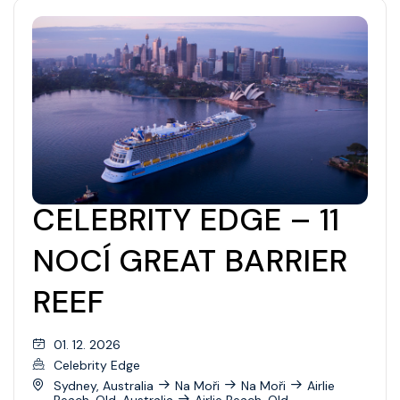
CELEBRITY EDGE – 11
NOCÍ GREAT BARRIER
REEF
01. 12. 2026
Celebrity Edge
Sydney, Australia
Na Moři
Na Moři
Airlie
Beach, Qld, Australia
Airlie Beach, Qld,