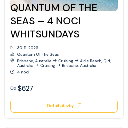
QUANTUM OF THE
SEAS – 4 NOCI
WHITSUNDAYS
30. 11. 2026
Quantum Of The Seas
Brisbane, Australia
Cruising
Airlie Beach, Qld,
Australia
Cruising
Brisbane, Australia
4 noci
$627
Od
Detail plavby