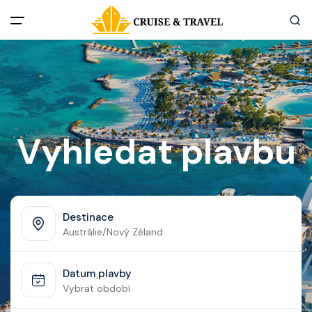
Menu
Akční nabídky
Destinace
Vyhledat plavbu
Zážitky z plaveb
Užitečné informace
Destinace
Austrálie/Nový Zéland
Často kladené otázky
Datum plavby
Články
Vybrat období