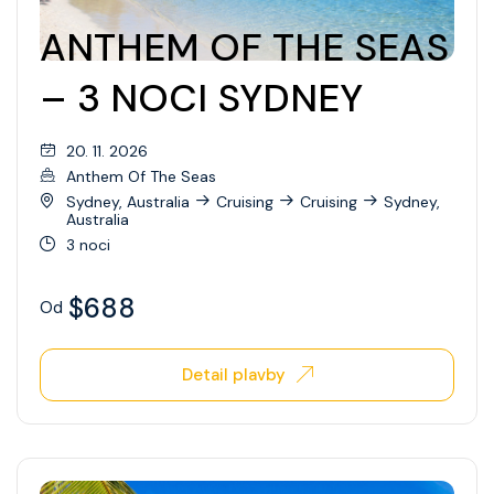
Wonder Of The Seas
ANTHEM OF THE SEAS
Celebrity Apex
– 3 NOCI SYDNEY
Celebrity Ascent
20. 11. 2026
Celebrity Beyond
Anthem Of The Seas
Sydney, Australia
Cruising
Cruising
Sydney,
Celebrity Boundless
Australia
3 noci
Celebrity Compass
Celebrity Constellation
$688
Od
Celebrity Eclipse
Detail plavby
Celebrity Edge
Celebrity Equinox
Celebrity Flora