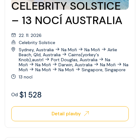
CELEBRITY SOLSTICE
– 13 NOCÍ AUSTRALIA
22. 11. 2026
Celebrity Solstice
Sydney, Australia
Na Moři
Na Moři
Airlie
Beach, Qld, Australia
Cairns(yorkey's
Knob),austrl
Port Douglas, Australia
Na
Moři
Na Moři
Darwin, Australia
Na Moři
Na
Moři
Na Moři
Na Moři
Singapore, Singapore
13 nocí
$1 528
Od
Detail plavby