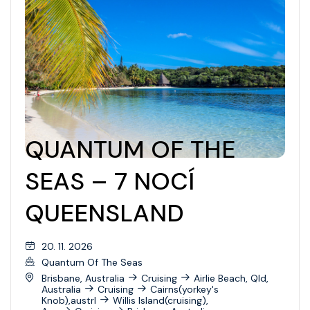
Celebrity Infinity
Celebrity Millennium
Celebrity Reflection
Celebrity Roamer
Celebrity Seeker
QUANTUM OF THE
Celebrity Silhouette
SEAS – 7 NOCÍ
Celebrity Solstice
QUEENSLAND
Celebrity Summit
Celebrity Wanderer
20. 11. 2026
Celebrity Xcel
Quantum Of The Seas
Brisbane, Australia
Cruising
Airlie Beach, Qld,
Celebrity Xpedition
Australia
Cruising
Cairns(yorkey's
Knob),austrl
Willis Island(cruising),