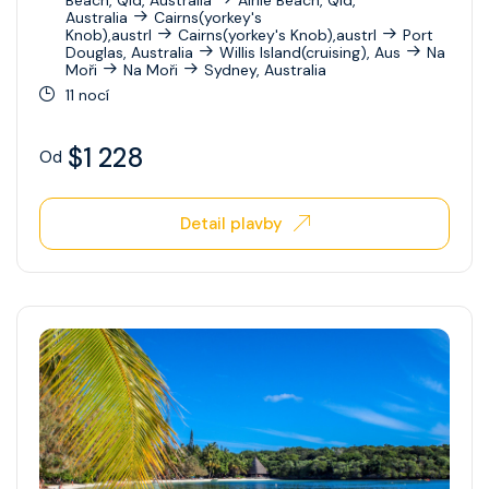
Australia
Cairns(yorkey's
Knob),austrl
Cairns(yorkey's Knob),austrl
Port
Douglas, Australia
Willis Island(cruising), Aus
Na
Moři
Na Moři
Sydney, Australia
11 nocí
$1 228
Od
Detail plavby