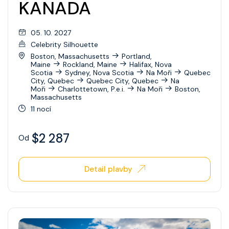
KANADA
05. 10. 2027
Celebrity Silhouette
Boston, Massachusetts
Portland,
Maine
Rockland, Maine
Halifax, Nova
Scotia
Sydney, Nova Scotia
Na Moři
Quebec
City, Quebec
Quebec City, Quebec
Na
Moři
Charlottetown, P.e.i.
Na Moři
Boston,
Massachusetts
11 nocí
$2 287
Od
Detail plavby