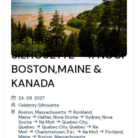
CELEBRITY
SILHOUETTE – 11 NOCÍ
BOSTON,MAINE &
KANADA
24. 09. 2027
Celebrity Silhouette
Boston, Massachusetts
Rockland,
Maine
Halifax, Nova Scotia
Sydney, Nova
Scotia
Na Moři
Quebec City,
Quebec
Quebec City, Quebec
Na
Moři
Charlottetown, P.e.i.
Na Moři
Portland,
Maine
Boston, Massachusetts