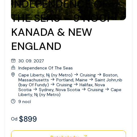
INDEPENDENCE OF
THE SEAS – 9 NOCÍ
KANADA & NEW
ENGLAND
30. 09. 2027
Independence Of The Seas
Cape Liberty, Nj (ny Metro)
Cruising
Boston,
Massachusetts
Portland, Maine
Saint John,nb
(bay Of Fundy)
Cruising
Halifax, Nova
Scotia
Sydney, Nova Scotia
Cruising
Cape
Liberty, Nj (ny Metro)
9 nocí
$899
Od