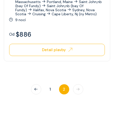
Massachusetts
Portland, Maine
Saint John,nb
(bay Of Fundy)
Saint John,nb (bay Of
Fundy)
Halifax, Nova Scotia
Sydney, Nova
Scotia
Cruising
Cape Liberty, Nj (ny Metro)
9 nocí
$886
Od
Detail plavby
1
2