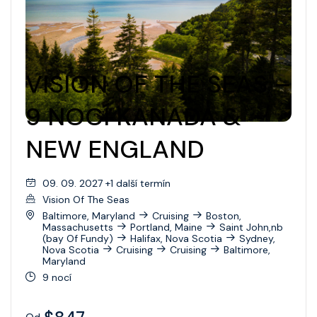
Wonder Of The Seas
Celebrity Apex
Celebrity Ascent
VISION OF THE SEAS –
Celebrity Beyond
9 NOCÍ KANADA &
Celebrity Boundless
NEW ENGLAND
Celebrity Compass
09. 09. 2027 +1 další termín
Celebrity Constellation
Vision Of The Seas
Celebrity Eclipse
Baltimore, Maryland
Cruising
Boston,
Massachusetts
Portland, Maine
Saint John,nb
(bay Of Fundy)
Halifax, Nova Scotia
Sydney,
Celebrity Edge
Nova Scotia
Cruising
Cruising
Baltimore,
Maryland
Celebrity Equinox
9 nocí
Celebrity Flora