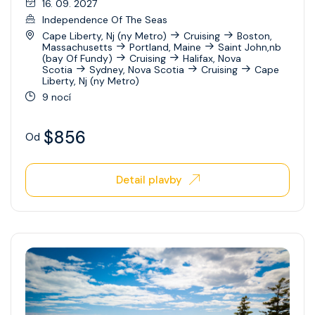
16. 09. 2027
Independence Of The Seas
Cape Liberty, Nj (ny Metro)
Cruising
Boston,
Massachusetts
Portland, Maine
Saint John,nb
(bay Of Fundy)
Cruising
Halifax, Nova
Scotia
Sydney, Nova Scotia
Cruising
Cape
Liberty, Nj (ny Metro)
9 nocí
$856
Od
Detail plavby