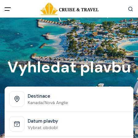
Menu
Akční nabídky
Destinace
Vyhledat plavbu
Zážitky z plaveb
Užitečné informace
Destinace
Kanada/Nová Anglie
Často kladené otázky
Datum plavby
Články
Vybrat období