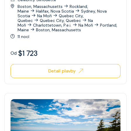
Boston, Massachusetts
Rockland,
Ovation Of The Seas
Maine
Halifax, Nova Scotia
Sydney, Nova
Scotia
Na Moři
Quebec City,
Quebec
Quebec City, Quebec
Na
Quantum Of The Seas
Moři
Charlottetown, P.e.i.
Na Moři
Portland,
Maine
Boston, Massachusetts
Radiance Of The Seas
11 nocí
Rhapsody Of The Seas
$1 723
Od
Serenade Of The Seas
Spectrum Of The Seas
Detail plavby
Star Of The Seas
Symphony Of The Seas
Utopia Of The Seas
Vision Of The Seas
Voyager Of The Seas