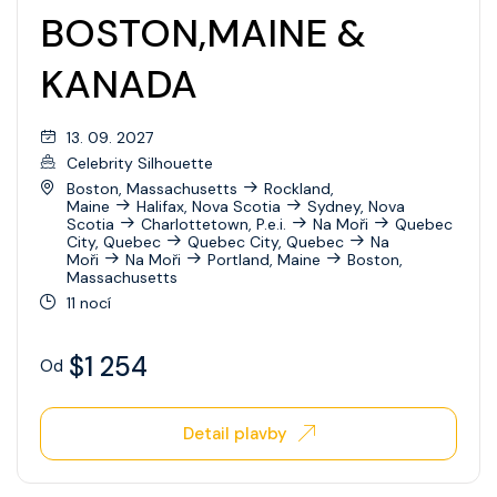
Celebrity Xperience
BOSTON,MAINE &
Celebrity Xploration
KANADA
13. 09. 2027
Celebrity Silhouette
Boston, Massachusetts
Rockland,
Maine
Halifax, Nova Scotia
Sydney, Nova
Scotia
Charlottetown, P.e.i.
Na Moři
Quebec
City, Quebec
Quebec City, Quebec
Na
Moři
Na Moři
Portland, Maine
Boston,
Massachusetts
11 nocí
$1 254
Od
Detail plavby