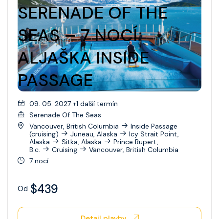
SERENADE OF THE
SEAS – 7 NOCÍ
ALJAŠKA INSIDE
PASSAGE
09. 05. 2027 +1 další termín
Serenade Of The Seas
Vancouver, British Columbia
Inside Passage
(cruising)
Juneau, Alaska
Icy Strait Point,
Alaska
Sitka, Alaska
Prince Rupert,
B.c.
Cruising
Vancouver, British Columbia
7 nocí
$439
Od
Detail plavby