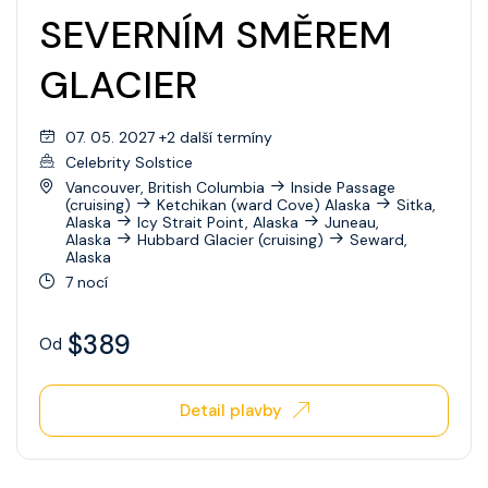
SEVERNÍM SMĚREM
GLACIER
07. 05. 2027 +2 další termíny
Celebrity Solstice
Vancouver, British Columbia
Inside Passage
(cruising)
Ketchikan (ward Cove) Alaska
Sitka,
Alaska
Icy Strait Point, Alaska
Juneau,
Alaska
Hubbard Glacier (cruising)
Seward,
Alaska
7 nocí
$389
Od
Detail plavby