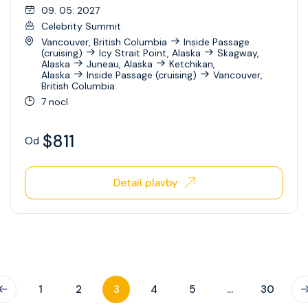
09. 05. 2027
Celebrity Summit
Vancouver, British Columbia
Inside Passage
(cruising)
Icy Strait Point, Alaska
Skagway,
Alaska
Juneau, Alaska
Ketchikan,
Alaska
Inside Passage (cruising)
Vancouver,
British Columbia
7 nocí
$811
Od
Detail plavby
1
2
3
4
5
...
30