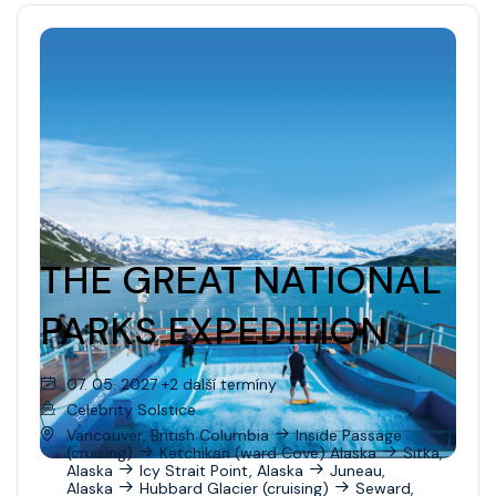
THE GREAT NATIONAL
PARKS EXPEDITION
07. 05. 2027 +2 další termíny
Celebrity Solstice
Vancouver, British Columbia
Inside Passage
(cruising)
Ketchikan (ward Cove) Alaska
Sitka,
Alaska
Icy Strait Point, Alaska
Juneau,
Alaska
Hubbard Glacier (cruising)
Seward,