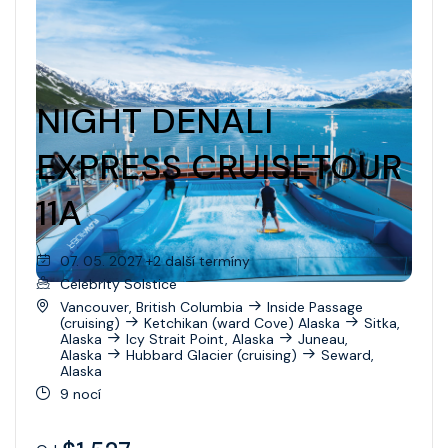
NIGHT DENALI
EXPRESS CRUISETOUR
11A
07. 05. 2027 +2 další termíny
Celebrity Solstice
Vancouver, British Columbia
Inside Passage
(cruising)
Ketchikan (ward Cove) Alaska
Sitka,
Alaska
Icy Strait Point, Alaska
Juneau,
Alaska
Hubbard Glacier (cruising)
Seward,
Alaska
9 nocí