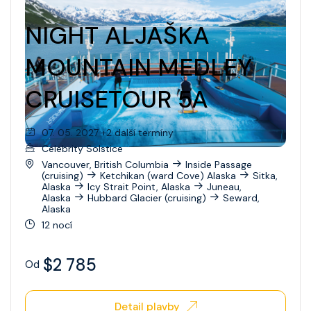
NIGHT ALJAŠKA
MOUNTAIN MEDLEY
CRUISETOUR 5A
07. 05. 2027 +2 další termíny
Celebrity Solstice
Vancouver, British Columbia
Inside Passage
(cruising)
Ketchikan (ward Cove) Alaska
Sitka,
Alaska
Icy Strait Point, Alaska
Juneau,
Alaska
Hubbard Glacier (cruising)
Seward,
Alaska
12 nocí
$2 785
Od
Detail plavby