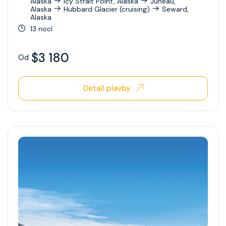
Alaska
Icy Strait Point, Alaska
Juneau,
Celebrity Xperience
Alaska
Hubbard Glacier (cruising)
Seward,
Alaska
Celebrity Xploration
13 nocí
$3 180
Od
Detail plavby