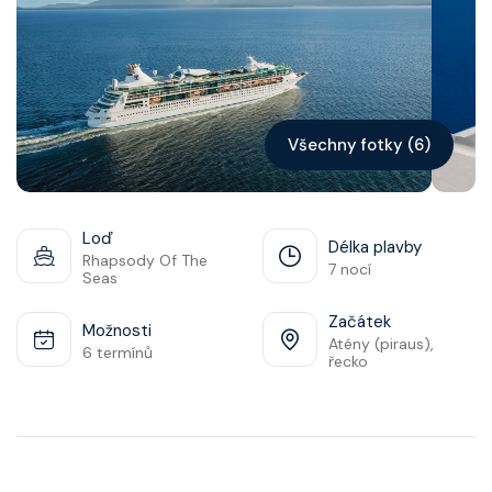
Kontakt
Vyhledat plavbu
Všechny fotky (6)
Loď
Délka plavby
Rhapsody Of The
7 nocí
Seas
Začátek
Možnosti
Atény (piraus),
6 termínů
řecko