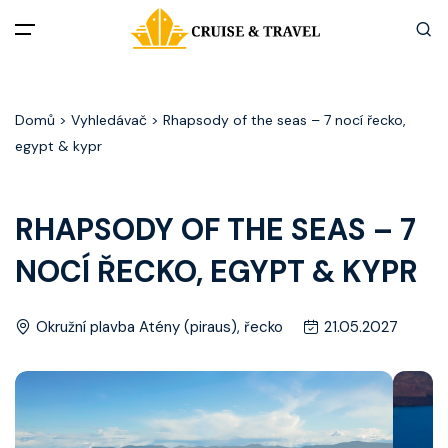
Menu
Domů
> Vyhledávač > Rhapsody of the seas – 7 nocí řecko,
Akční nabídky
egypt & kypr
Destinace
RHAPSODY OF THE SEAS – 7
Zážitky z plaveb
NOCÍ ŘECKO, EGYPT & KYPR
Užitečné informace
Okružní plavba Atény (piraus), řecko
21.05.2027
Často kladené otázky
Články