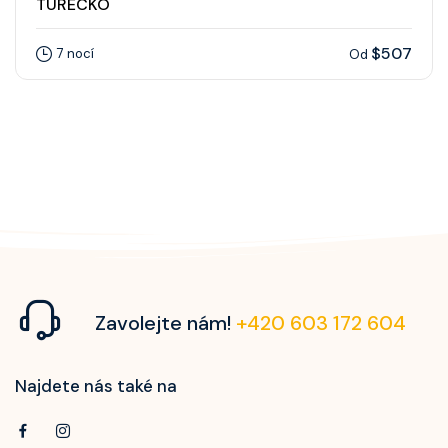
TURECKO
$507
7 nocí
Od
Zavolejte nám!
+420 603 172 604
Najdete nás také na